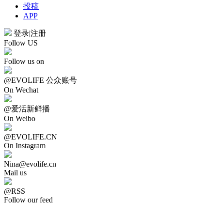
投稿
APP
登录
|
注册
Follow US
Follow us on
@EVOLIFE 公众账号
On Wechat
@爱活新鲜播
On Weibo
@EVOLIFE.CN
On Instagram
Nina@evolife.cn
Mail us
@RSS
Follow our feed