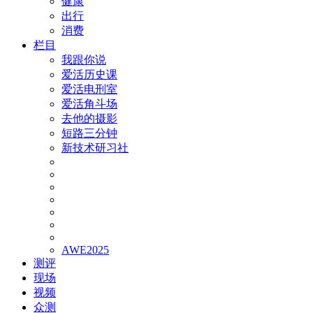
健康
出行
消费
栏目
我跟你说
爱活历史课
爱活电刑室
爱活角斗场
去他的摄影
短路三分钟
新技术研习社
AWE2025
测评
现场
视频
众测