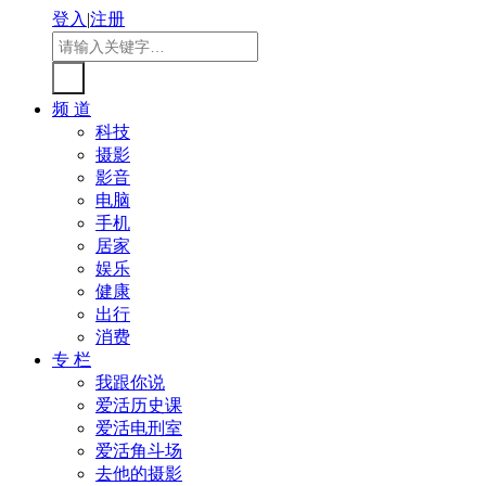
登入
|
注册
频 道
科技
摄影
影音
电脑
手机
居家
娱乐
健康
出行
消费
专 栏
我跟你说
爱活历史课
爱活电刑室
爱活角斗场
去他的摄影