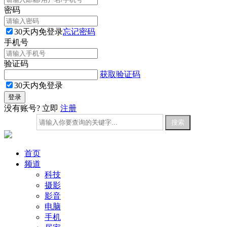
密码
30天内免登录
忘记密码
手机号
验证码
获取验证码
30天内免登录
没有账号? 立即
注册
首页
频道
科技
摄影
影音
电脑
手机