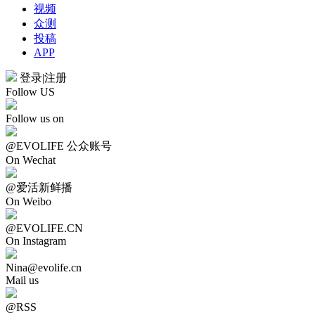
视频
众测
投稿
APP
登录
|
注册
Follow US
Follow us on
@EVOLIFE 公众账号
On Wechat
@爱活新鲜播
On Weibo
@EVOLIFE.CN
On Instagram
Nina@evolife.cn
Mail us
@RSS