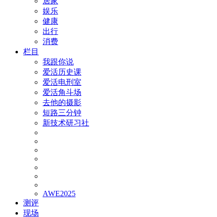
居家
娱乐
健康
出行
消费
栏目
我跟你说
爱活历史课
爱活电刑室
爱活角斗场
去他的摄影
短路三分钟
新技术研习社
AWE2025
测评
现场