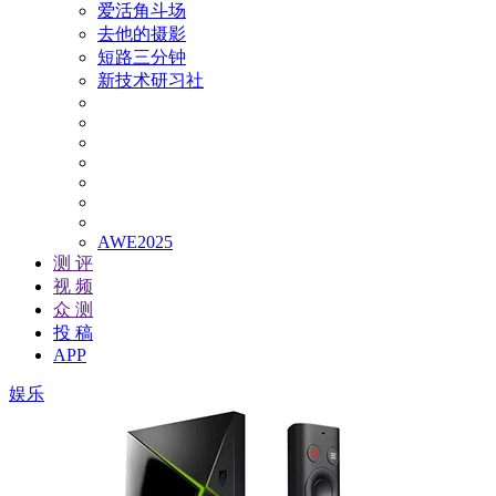
爱活角斗场
去他的摄影
短路三分钟
新技术研习社
AWE2025
测 评
视 频
众 测
投 稿
APP
娱乐