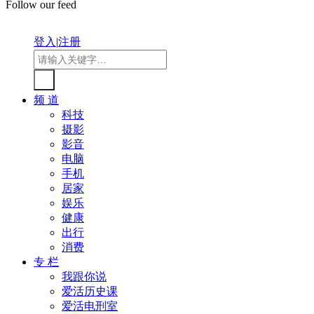
Follow our feed
登入
|
注册
频 道
科技
摄影
影音
电脑
手机
居家
娱乐
健康
出行
消费
专 栏
我跟你说
爱活历史课
爱活电刑室