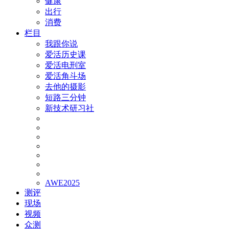
健康
出行
消费
栏目
我跟你说
爱活历史课
爱活电刑室
爱活角斗场
去他的摄影
短路三分钟
新技术研习社
AWE2025
测评
现场
视频
众测