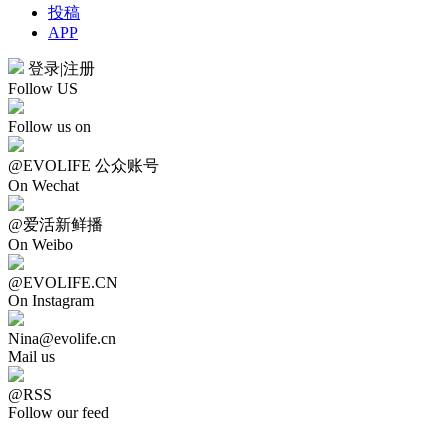
投稿
APP
登录
|
注册
Follow US
Follow us on
@EVOLIFE 公众账号
On Wechat
@爱活新鲜播
On Weibo
@EVOLIFE.CN
On Instagram
Nina@evolife.cn
Mail us
@RSS
Follow our feed