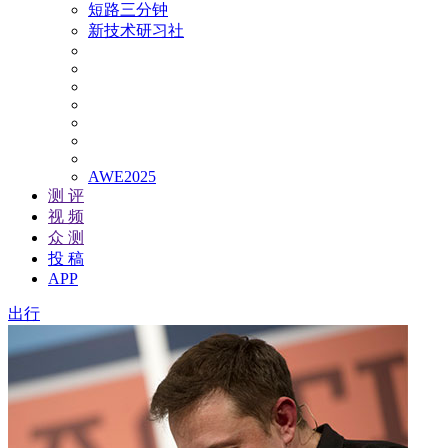
短路三分钟
新技术研习社
AWE2025
测 评
视 频
众 测
投 稿
APP
出行