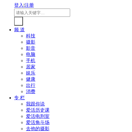
登入
|
注册
频 道
科技
摄影
影音
电脑
手机
居家
娱乐
健康
出行
消费
专 栏
我跟你说
爱活历史课
爱活电刑室
爱活角斗场
去他的摄影