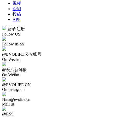
视频
众测
投稿
APP
登录
|
注册
Follow US
Follow us on
@EVOLIFE 公众账号
On Wechat
@爱活新鲜播
On Weibo
@EVOLIFE.CN
On Instagram
Nina@evolife.cn
Mail us
@RSS