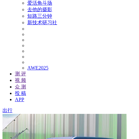
爱活角斗场
去他的摄影
短路三分钟
新技术研习社
AWE2025
测 评
视 频
众 测
投 稿
APP
出行