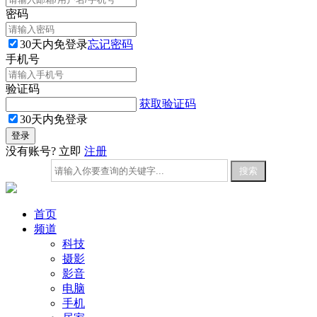
密码
30天内免登录
忘记密码
手机号
验证码
获取验证码
30天内免登录
没有账号? 立即
注册
首页
频道
科技
摄影
影音
电脑
手机