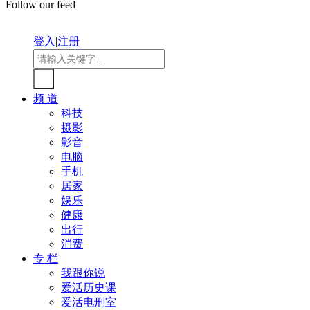
Follow our feed
登入
|
注册
频 道
科技
摄影
影音
电脑
手机
居家
娱乐
健康
出行
消费
专 栏
我跟你说
爱活历史课
爱活电刑室