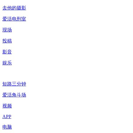
去他的摄影
爱活电刑室
现场
投稿
影音
娱乐
短路三分钟
爱活角斗场
视频
APP
电脑