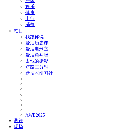
居家
娱乐
健康
出行
消费
栏目
我跟你说
爱活历史课
爱活电刑室
爱活角斗场
去他的摄影
短路三分钟
新技术研习社
AWE2025
测评
现场