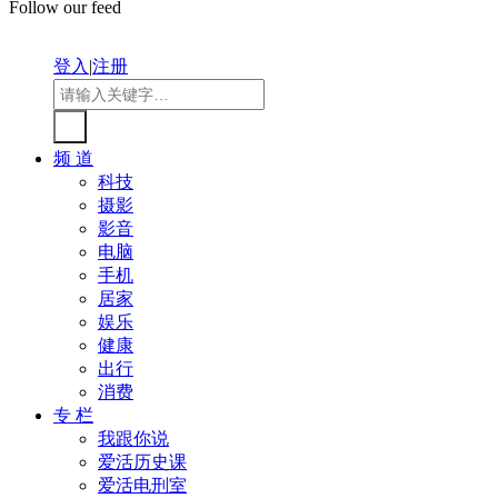
Follow our feed
登入
|
注册
频 道
科技
摄影
影音
电脑
手机
居家
娱乐
健康
出行
消费
专 栏
我跟你说
爱活历史课
爱活电刑室