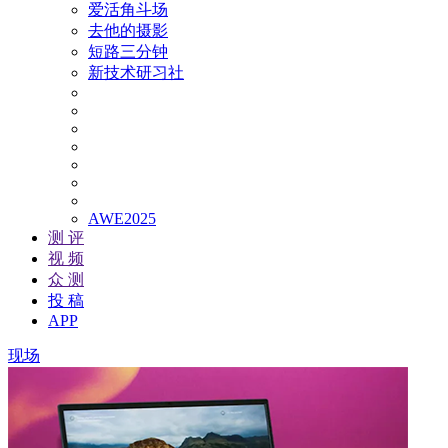
爱活角斗场
去他的摄影
短路三分钟
新技术研习社
AWE2025
测 评
视 频
众 测
投 稿
APP
现场