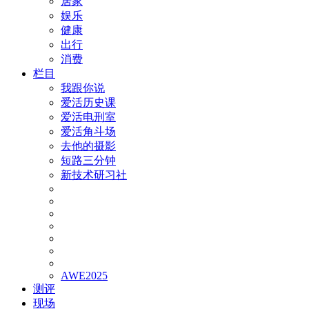
居家
娱乐
健康
出行
消费
栏目
我跟你说
爱活历史课
爱活电刑室
爱活角斗场
去他的摄影
短路三分钟
新技术研习社
AWE2025
测评
现场