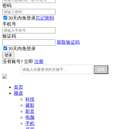
密码
30天内免登录
忘记密码
手机号
验证码
获取验证码
30天内免登录
没有账号? 立即
注册
首页
频道
科技
摄影
影音
电脑
手机