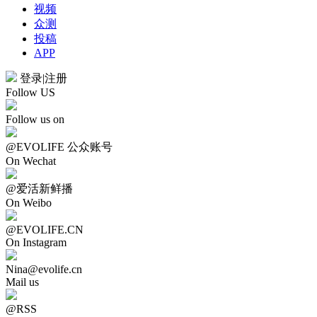
视频
众测
投稿
APP
登录
|
注册
Follow US
Follow us on
@EVOLIFE 公众账号
On Wechat
@爱活新鲜播
On Weibo
@EVOLIFE.CN
On Instagram
Nina@evolife.cn
Mail us
@RSS