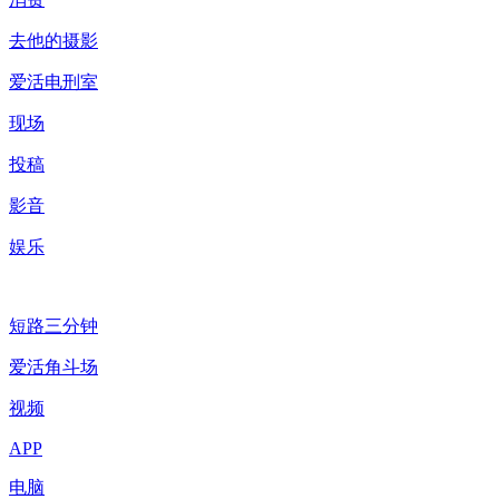
去他的摄影
爱活电刑室
现场
投稿
影音
娱乐
短路三分钟
爱活角斗场
视频
APP
电脑