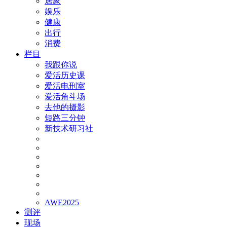
居家
娱乐
健康
出行
消费
栏目
我跟你说
爱活历史课
爱活电刑室
爱活角斗场
去他的摄影
短路三分钟
新技术研习社
AWE2025
测评
现场