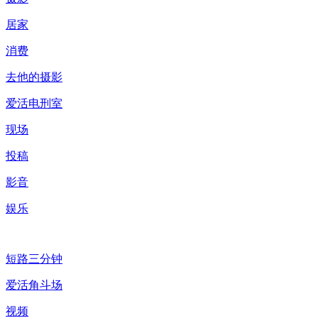
居家
消费
去他的摄影
爱活电刑室
现场
投稿
影音
娱乐
短路三分钟
爱活角斗场
视频