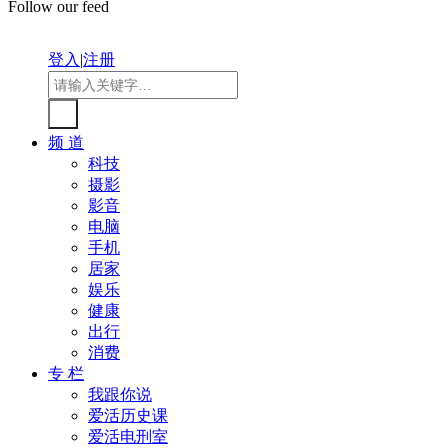
Follow our feed
登入
|
注册
频 道
科技
摄影
影音
电脑
手机
居家
娱乐
健康
出行
消费
专 栏
我跟你说
爱活历史课
爱活电刑室