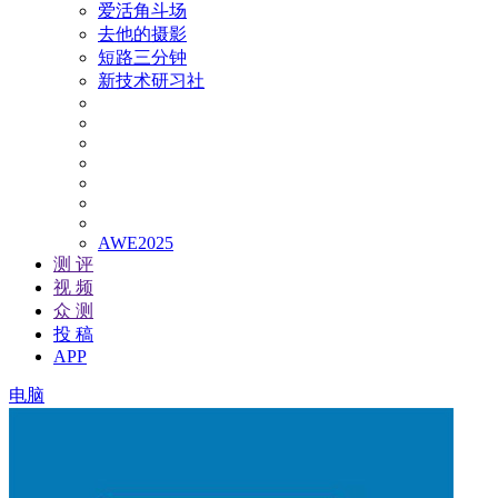
爱活角斗场
去他的摄影
短路三分钟
新技术研习社
AWE2025
测 评
视 频
众 测
投 稿
APP
电脑