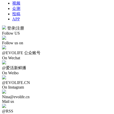
视频
众测
投稿
APP
登录
|
注册
Follow US
Follow us on
@EVOLIFE 公众账号
On Wechat
@爱活新鲜播
On Weibo
@EVOLIFE.CN
On Instagram
Nina@evolife.cn
Mail us
@RSS