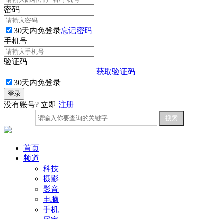
密码
30天内免登录
忘记密码
手机号
验证码
获取验证码
30天内免登录
没有账号? 立即
注册
首页
频道
科技
摄影
影音
电脑
手机