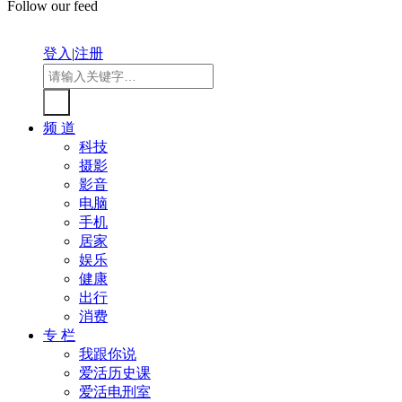
Follow our feed
登入
|
注册
频 道
科技
摄影
影音
电脑
手机
居家
娱乐
健康
出行
消费
专 栏
我跟你说
爱活历史课
爱活电刑室