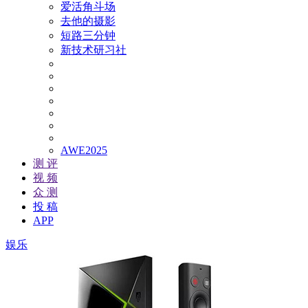
爱活角斗场
去他的摄影
短路三分钟
新技术研习社
AWE2025
测 评
视 频
众 测
投 稿
APP
娱乐