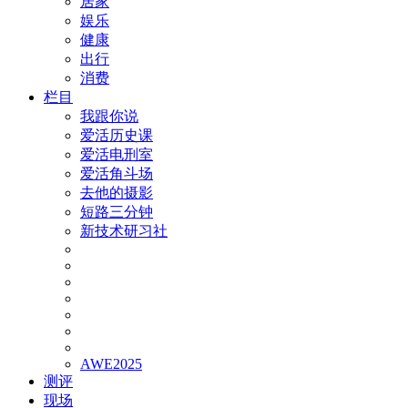
居家
娱乐
健康
出行
消费
栏目
我跟你说
爱活历史课
爱活电刑室
爱活角斗场
去他的摄影
短路三分钟
新技术研习社
AWE2025
测评
现场