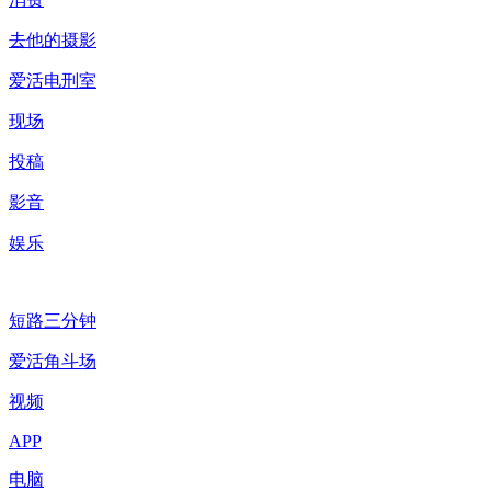
去他的摄影
爱活电刑室
现场
投稿
影音
娱乐
短路三分钟
爱活角斗场
视频
APP
电脑