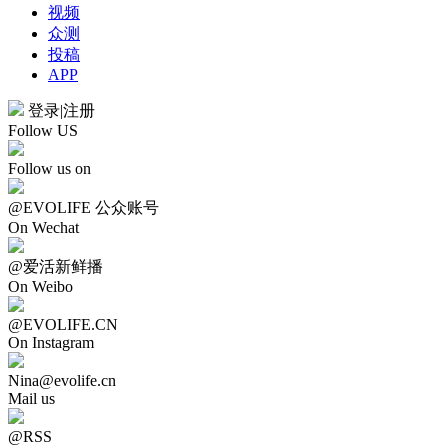
视频
众测
投稿
APP
登录
|
注册
Follow US
Follow us on
@EVOLIFE 公众账号
On Wechat
@爱活新鲜播
On Weibo
@EVOLIFE.CN
On Instagram
Nina@evolife.cn
Mail us
@RSS