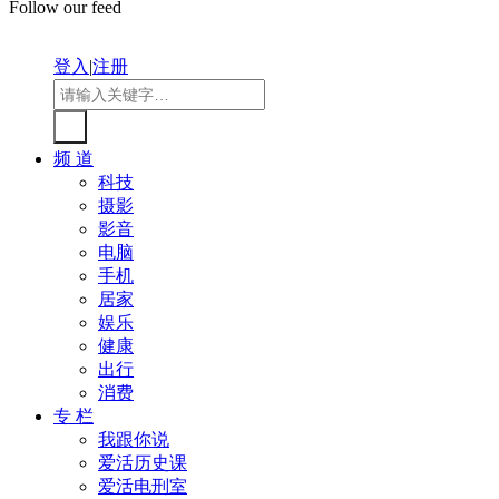
Follow our feed
登入
|
注册
频 道
科技
摄影
影音
电脑
手机
居家
娱乐
健康
出行
消费
专 栏
我跟你说
爱活历史课
爱活电刑室