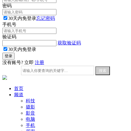
密码
30天内免登录
忘记密码
手机号
验证码
获取验证码
30天内免登录
没有账号? 立即
注册
首页
频道
科技
摄影
影音
电脑
手机