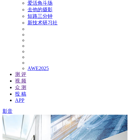
爱活角斗场
去他的摄影
短路三分钟
新技术研习社
AWE2025
测 评
视 频
众 测
投 稿
APP
影音