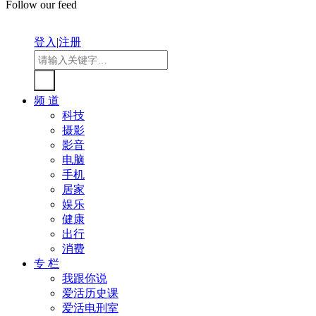
Follow our feed
登入
|
注册
频 道
科技
摄影
影音
电脑
手机
居家
娱乐
健康
出行
消费
专 栏
我跟你说
爱活历史课
爱活电刑室