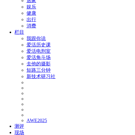
居家
娱乐
健康
出行
消费
栏目
我跟你说
爱活历史课
爱活电刑室
爱活角斗场
去他的摄影
短路三分钟
新技术研习社
AWE2025
测评
现场