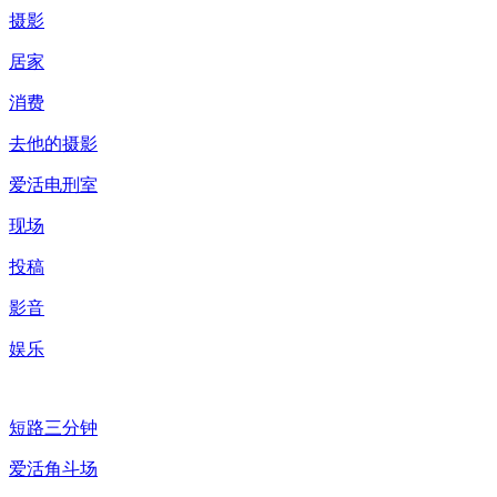
摄影
居家
消费
去他的摄影
爱活电刑室
现场
投稿
影音
娱乐
短路三分钟
爱活角斗场