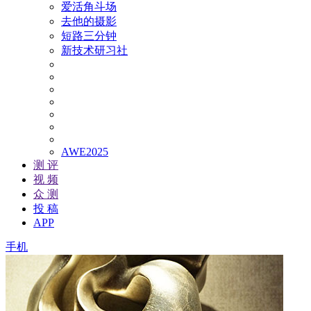
爱活角斗场
去他的摄影
短路三分钟
新技术研习社
AWE2025
测 评
视 频
众 测
投 稿
APP
手机