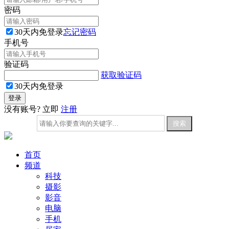
密码
30天内免登录
忘记密码
手机号
验证码
获取验证码
30天内免登录
没有账号? 立即
注册
首页
频道
科技
摄影
影音
电脑
手机