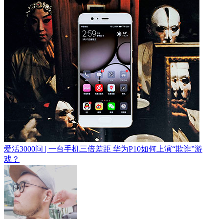
爱活3000问 | 一台手机三倍差距 华为P10如何上演“欺诈”游
戏？