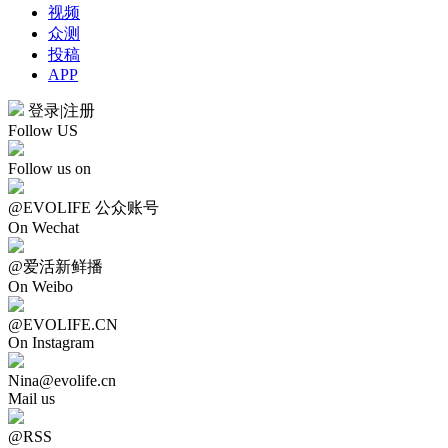
视频
众测
投稿
APP
登录
|
注册
Follow US
Follow us on
@EVOLIFE 公众账号
On Wechat
@爱活新鲜播
On Weibo
@EVOLIFE.CN
On Instagram
Nina@evolife.cn
Mail us
@RSS