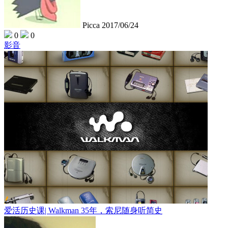
Picca
2017/06/24
0
0
影音
爱活历史课| Walkman 35年，索尼随身听简史