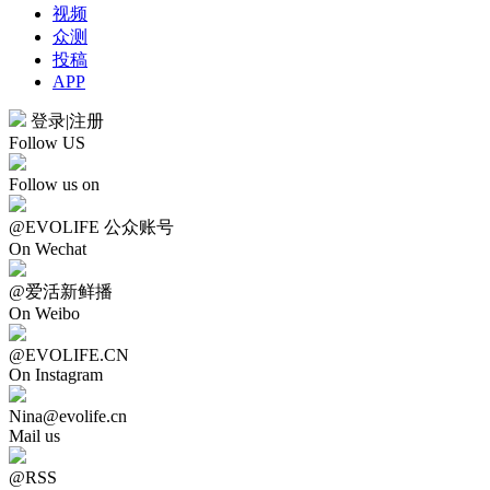
视频
众测
投稿
APP
登录
|
注册
Follow US
Follow us on
@EVOLIFE 公众账号
On Wechat
@爱活新鲜播
On Weibo
@EVOLIFE.CN
On Instagram
Nina@evolife.cn
Mail us
@RSS