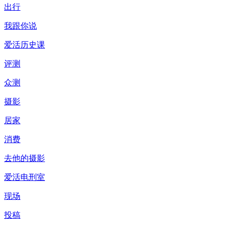
出行
我跟你说
爱活历史课
评测
众测
摄影
居家
消费
去他的摄影
爱活电刑室
现场
投稿