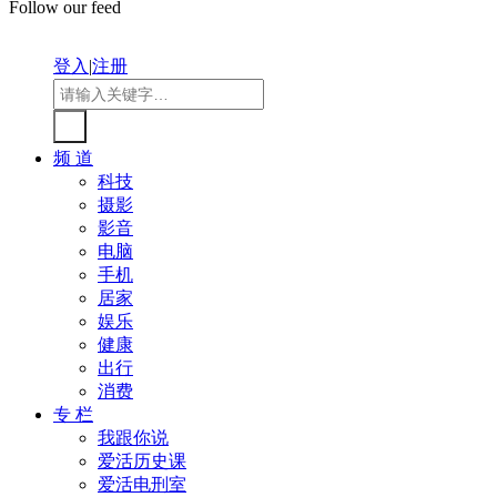
Follow our feed
登入
|
注册
频 道
科技
摄影
影音
电脑
手机
居家
娱乐
健康
出行
消费
专 栏
我跟你说
爱活历史课
爱活电刑室