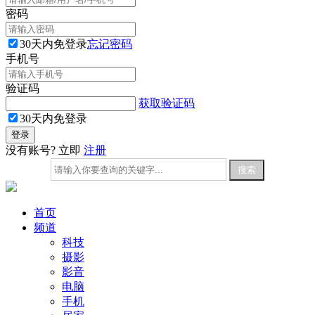
密码
30天内免登录
忘记密码
手机号
验证码
获取验证码
30天内免登录
没有账号? 立即
注册
首页
频道
科技
摄影
影音
电脑
手机