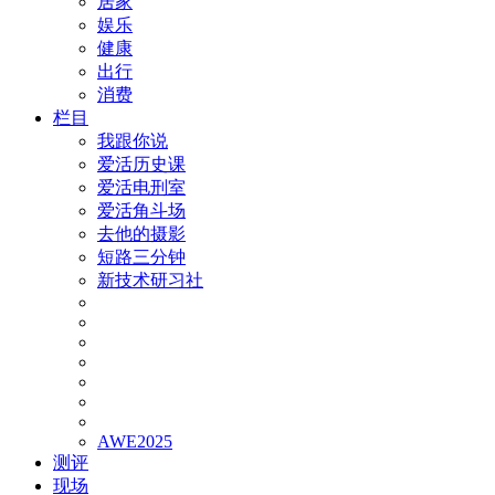
居家
娱乐
健康
出行
消费
栏目
我跟你说
爱活历史课
爱活电刑室
爱活角斗场
去他的摄影
短路三分钟
新技术研习社
AWE2025
测评
现场