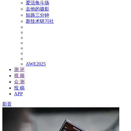
爱活角斗场
去他的摄影
短路三分钟
新技术研习社
AWE2025
测 评
视 频
众 测
投 稿
APP
影音