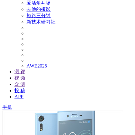
爱活角斗场
去他的摄影
短路三分钟
新技术研习社
AWE2025
测 评
视 频
众 测
投 稿
APP
手机