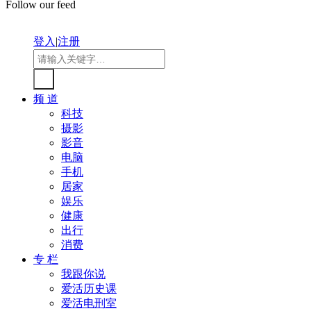
Follow our feed
登入
|
注册
频 道
科技
摄影
影音
电脑
手机
居家
娱乐
健康
出行
消费
专 栏
我跟你说
爱活历史课
爱活电刑室