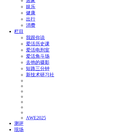
居家
娱乐
健康
出行
消费
栏目
我跟你说
爱活历史课
爱活电刑室
爱活角斗场
去他的摄影
短路三分钟
新技术研习社
AWE2025
测评
现场