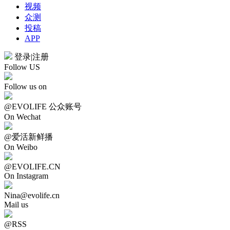
视频
众测
投稿
APP
登录
|
注册
Follow US
Follow us on
@EVOLIFE 公众账号
On Wechat
@爱活新鲜播
On Weibo
@EVOLIFE.CN
On Instagram
Nina@evolife.cn
Mail us
@RSS