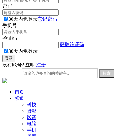
密码
30天内免登录
忘记密码
手机号
验证码
获取验证码
30天内免登录
没有账号? 立即
注册
首页
频道
科技
摄影
影音
电脑
手机