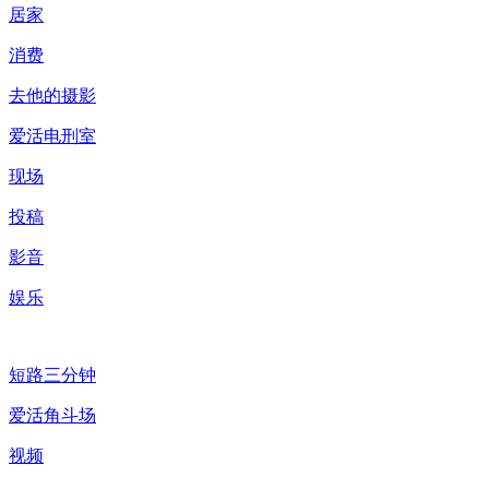
居家
消费
去他的摄影
爱活电刑室
现场
投稿
影音
娱乐
短路三分钟
爱活角斗场
视频