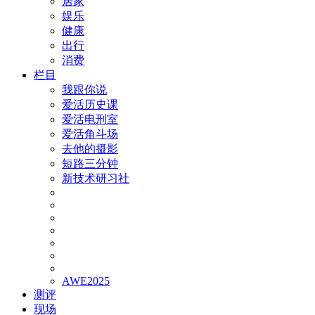
居家
娱乐
健康
出行
消费
栏目
我跟你说
爱活历史课
爱活电刑室
爱活角斗场
去他的摄影
短路三分钟
新技术研习社
AWE2025
测评
现场