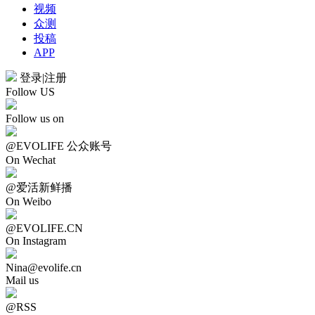
视频
众测
投稿
APP
登录
|
注册
Follow US
Follow us on
@EVOLIFE 公众账号
On Wechat
@爱活新鲜播
On Weibo
@EVOLIFE.CN
On Instagram
Nina@evolife.cn
Mail us
@RSS