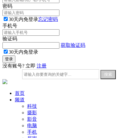
密码
30天内免登录
忘记密码
手机号
验证码
获取验证码
30天内免登录
没有账号? 立即
注册
首页
频道
科技
摄影
影音
电脑
手机