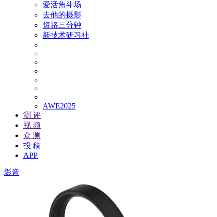
爱活角斗场
去他的摄影
短路三分钟
新技术研习社
AWE2025
测 评
视 频
众 测
投 稿
APP
影音