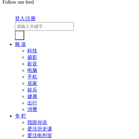
Follow our feed
登入
|
注册
频 道
科技
摄影
影音
电脑
手机
居家
娱乐
健康
出行
消费
专 栏
我跟你说
爱活历史课
爱活电刑室