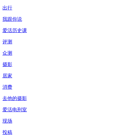
出行
我跟你说
爱活历史课
评测
众测
摄影
居家
消费
去他的摄影
爱活电刑室
现场
投稿