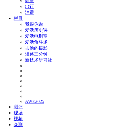
健康
出行
消费
栏目
我跟你说
爱活历史课
爱活电刑室
爱活角斗场
去他的摄影
短路三分钟
新技术研习社
AWE2025
测评
现场
视频
众测