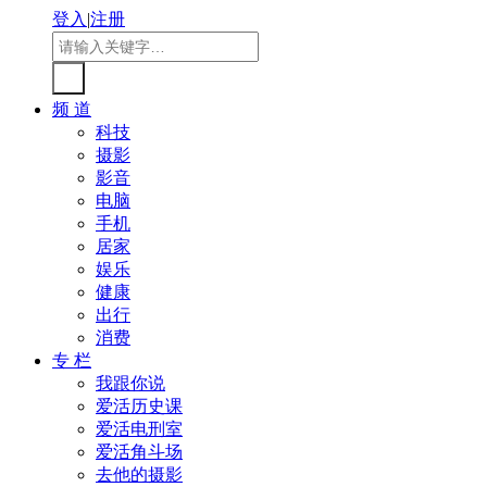
登入
|
注册
频 道
科技
摄影
影音
电脑
手机
居家
娱乐
健康
出行
消费
专 栏
我跟你说
爱活历史课
爱活电刑室
爱活角斗场
去他的摄影