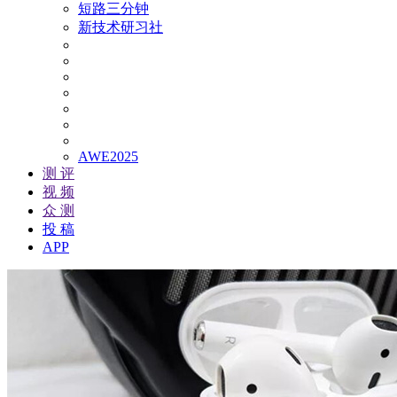
短路三分钟
新技术研习社
AWE2025
测 评
视 频
众 测
投 稿
APP