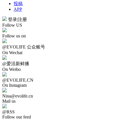
投稿
APP
登录
|
注册
Follow US
Follow us on
@EVOLIFE 公众账号
On Wechat
@爱活新鲜播
On Weibo
@EVOLIFE.CN
On Instagram
Nina@evolife.cn
Mail us
@RSS
Follow our feed