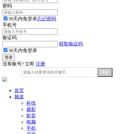
密码
30天内免登录
忘记密码
手机号
验证码
获取验证码
30天内免登录
没有账号? 立即
注册
首页
频道
科技
摄影
影音
电脑
手机