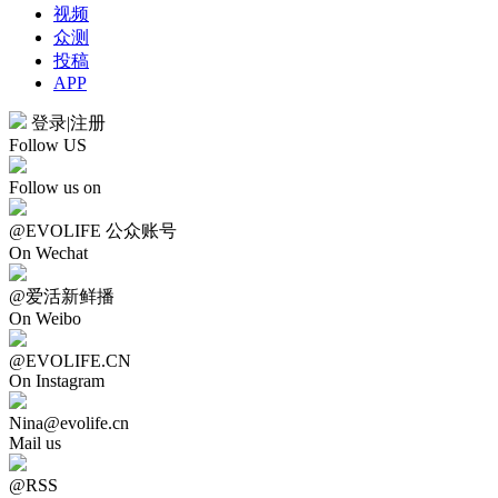
视频
众测
投稿
APP
登录
|
注册
Follow US
Follow us on
@EVOLIFE 公众账号
On Wechat
@爱活新鲜播
On Weibo
@EVOLIFE.CN
On Instagram
Nina@evolife.cn
Mail us
@RSS