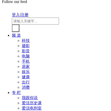
Follow our feed
登入
|
注册
频 道
科技
摄影
影音
电脑
手机
居家
娱乐
健康
出行
消费
专 栏
我跟你说
爱活历史课
爱活电刑室