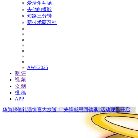
爱活角斗场
去他的摄影
短路三分钟
新技术研习社
AWE2025
测 评
视 频
众 测
投 稿
APP
华为超值礼遇惊喜大放送！“先锋感恩回馈季”活动现已开启