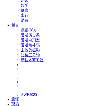
居家
娱乐
健康
出行
消费
栏目
我跟你说
爱活历史课
爱活电刑室
爱活角斗场
去他的摄影
短路三分钟
新技术研习社
AWE2025
测评
现场