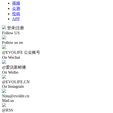
视频
众测
投稿
APP
登录
|
注册
Follow US
Follow us on
@EVOLIFE 公众账号
On Wechat
@爱活新鲜播
On Weibo
@EVOLIFE.CN
On Instagram
Nina@evolife.cn
Mail us
@RSS