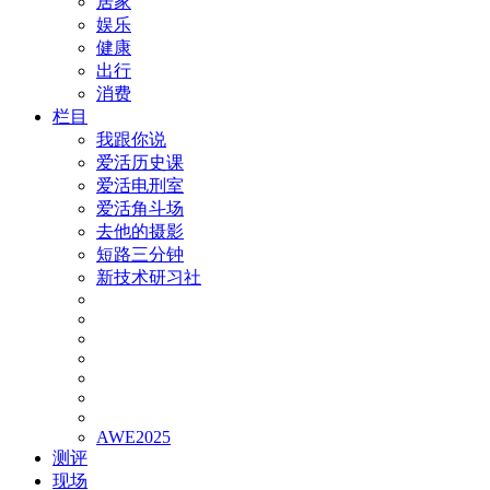
居家
娱乐
健康
出行
消费
栏目
我跟你说
爱活历史课
爱活电刑室
爱活角斗场
去他的摄影
短路三分钟
新技术研习社
AWE2025
测评
现场