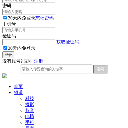
密码
30天内免登录
忘记密码
手机号
验证码
获取验证码
30天内免登录
没有账号? 立即
注册
首页
频道
科技
摄影
影音
电脑
手机