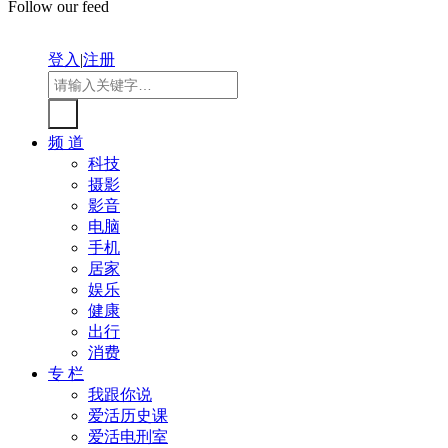
Follow our feed
登入
|
注册
频 道
科技
摄影
影音
电脑
手机
居家
娱乐
健康
出行
消费
专 栏
我跟你说
爱活历史课
爱活电刑室