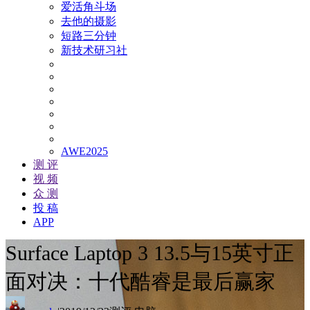
爱活角斗场
去他的摄影
短路三分钟
新技术研习社
AWE2025
测 评
视 频
众 测
投 稿
APP
Surface Laptop 3 13.5与15英寸正
面对决：十代酷睿是最后赢家