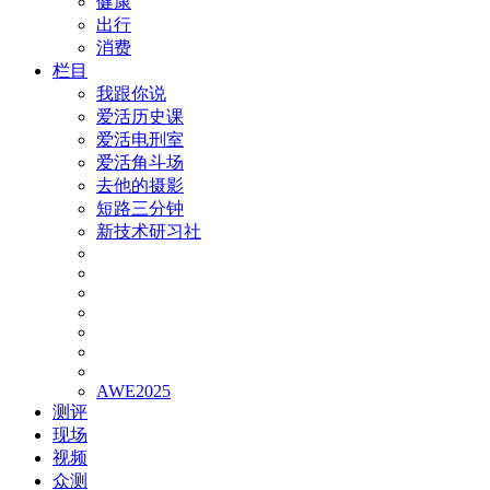
健康
出行
消费
栏目
我跟你说
爱活历史课
爱活电刑室
爱活角斗场
去他的摄影
短路三分钟
新技术研习社
AWE2025
测评
现场
视频
众测