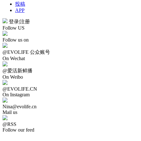
投稿
APP
登录
|
注册
Follow US
Follow us on
@EVOLIFE 公众账号
On Wechat
@爱活新鲜播
On Weibo
@EVOLIFE.CN
On Instagram
Nina@evolife.cn
Mail us
@RSS
Follow our feed