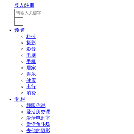
登入
|
注册
频 道
科技
摄影
影音
电脑
手机
居家
娱乐
健康
出行
消费
专 栏
我跟你说
爱活历史课
爱活电刑室
爱活角斗场
去他的摄影