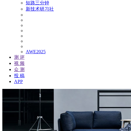
短路三分钟
新技术研习社
AWE2025
测 评
视 频
众 测
投 稿
APP