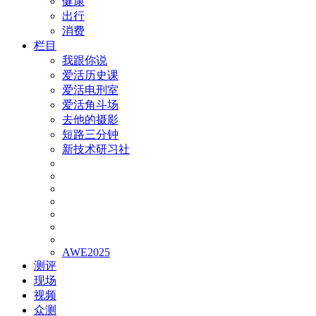
健康
出行
消费
栏目
我跟你说
爱活历史课
爱活电刑室
爱活角斗场
去他的摄影
短路三分钟
新技术研习社
AWE2025
测评
现场
视频
众测