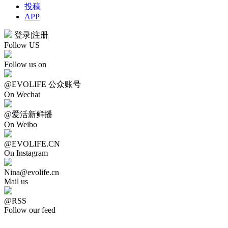
投稿
APP
登录
|
注册
Follow US
Follow us on
@EVOLIFE 公众账号
On Wechat
@爱活新鲜播
On Weibo
@EVOLIFE.CN
On Instagram
Nina@evolife.cn
Mail us
@RSS
Follow our feed