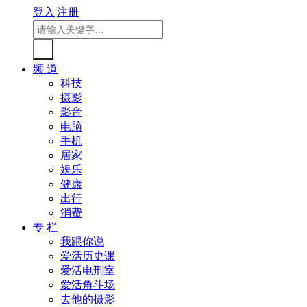
登入
|
注册
频 道
科技
摄影
影音
电脑
手机
居家
娱乐
健康
出行
消费
专 栏
我跟你说
爱活历史课
爱活电刑室
爱活角斗场
去他的摄影