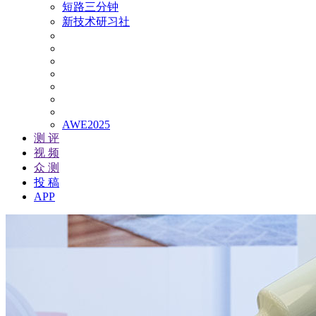
短路三分钟
新技术研习社
AWE2025
测 评
视 频
众 测
投 稿
APP