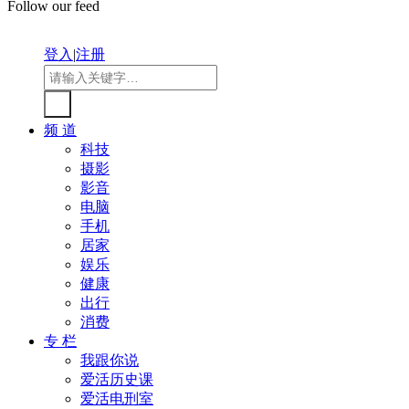
Follow our feed
登入
|
注册
频 道
科技
摄影
影音
电脑
手机
居家
娱乐
健康
出行
消费
专 栏
我跟你说
爱活历史课
爱活电刑室