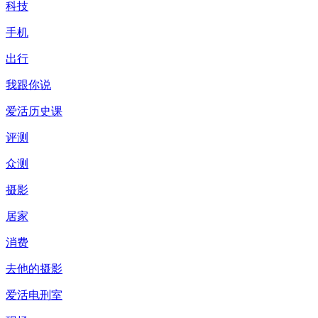
科技
手机
出行
我跟你说
爱活历史课
评测
众测
摄影
居家
消费
去他的摄影
爱活电刑室