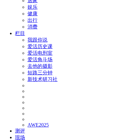
居家
娱乐
健康
出行
消费
栏目
我跟你说
爱活历史课
爱活电刑室
爱活角斗场
去他的摄影
短路三分钟
新技术研习社
AWE2025
测评
现场