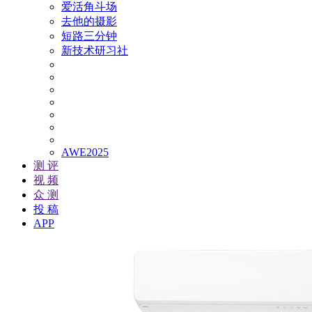
爱活角斗场
去他的摄影
短路三分钟
新技术研习社
AWE2025
测 评
视 频
众 测
投 稿
APP