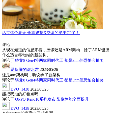
活过这个夏天 全靠奶茶X空调的绝美CP了！
评论
从现在知道的信息来看，应该还是ARM架构，除了ARM也没
什么适合移动端的新架构。
评论于
骁龙8 Gen4将两家同时代工 都是3nm但恐怕会抽奖
爱折腾的深水君
2023/05/26
还是arm架构吗，听说弄了新架构
评论于
骁龙8 Gen4将两家同时代工 都是3nm但恐怕会抽奖
EVO_1438
2023/05/25
能把我拍的好看点吗
评论于
OPPO Reno10系列发布 影像性能全面提升
EVO_1438
2023/05/25