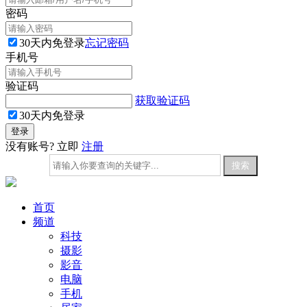
密码
30天内免登录
忘记密码
手机号
验证码
获取验证码
30天内免登录
没有账号? 立即
注册
首页
频道
科技
摄影
影音
电脑
手机