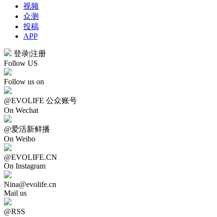
视频
众测
投稿
APP
登录
|
注册
Follow US
Follow us on
@EVOLIFE 公众账号
On Wechat
@爱活新鲜播
On Weibo
@EVOLIFE.CN
On Instagram
Nina@evolife.cn
Mail us
@RSS