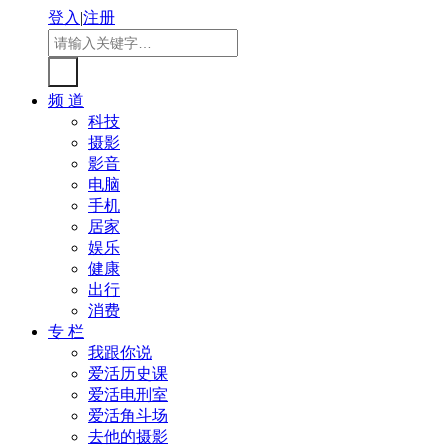
登入
|
注册
频 道
科技
摄影
影音
电脑
手机
居家
娱乐
健康
出行
消费
专 栏
我跟你说
爱活历史课
爱活电刑室
爱活角斗场
去他的摄影