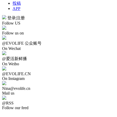
投稿
APP
登录
|
注册
Follow US
Follow us on
@EVOLIFE 公众账号
On Wechat
@爱活新鲜播
On Weibo
@EVOLIFE.CN
On Instagram
Nina@evolife.cn
Mail us
@RSS
Follow our feed