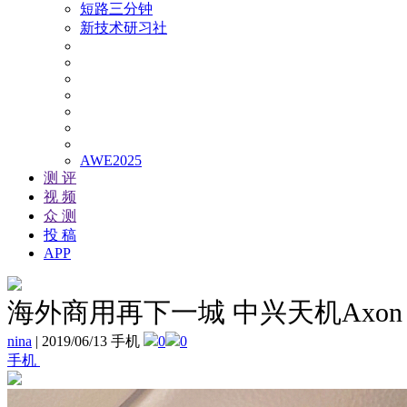
短路三分钟
新技术研习社
AWE2025
测 评
视 频
众 测
投 稿
APP
海外商用再下一城 中兴天机Axon 1
nina
|
2019/06/13 手机
0
0
手机