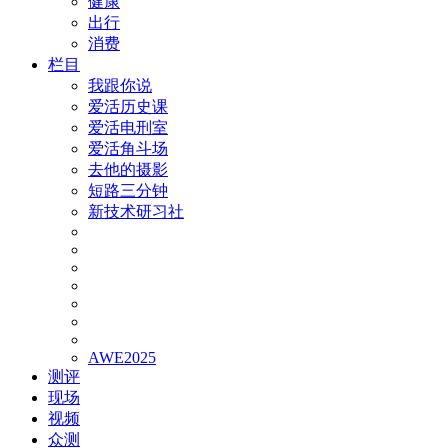
健康
出行
消费
栏目
我跟你说
爱活历史课
爱活电刑室
爱活角斗场
去他的摄影
短路三分钟
新技术研习社
AWE2025
测评
现场
视频
众测