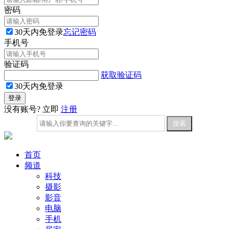
密码
30天内免登录
忘记密码
手机号
验证码
获取验证码
30天内免登录
没有账号? 立即
注册
首页
频道
科技
摄影
影音
电脑
手机