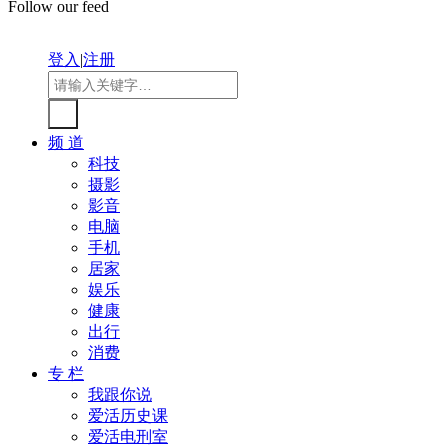
Follow our feed
登入
|
注册
频 道
科技
摄影
影音
电脑
手机
居家
娱乐
健康
出行
消费
专 栏
我跟你说
爱活历史课
爱活电刑室