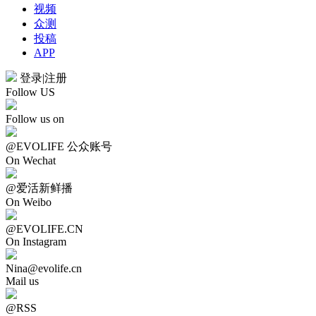
视频
众测
投稿
APP
登录
|
注册
Follow US
Follow us on
@EVOLIFE 公众账号
On Wechat
@爱活新鲜播
On Weibo
@EVOLIFE.CN
On Instagram
Nina@evolife.cn
Mail us
@RSS