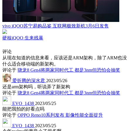
vivo iQOO苏宁易购品鉴 互联网极致新机3月6日发售
硬核iQOO 生来残暴
评论
从现在知道的信息来看，应该还是ARM架构，除了ARM也没
什么适合移动端的新架构。
评论于
骁龙8 Gen4将两家同时代工 都是3nm但恐怕会抽奖
爱折腾的深水君
2023/05/26
还是arm架构吗，听说弄了新架构
评论于
骁龙8 Gen4将两家同时代工 都是3nm但恐怕会抽奖
EVO_1438
2023/05/25
能把我拍的好看点吗
评论于
OPPO Reno10系列发布 影像性能全面提升
EVO_1438
2023/05/25