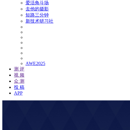
爱活角斗场
去他的摄影
短路三分钟
新技术研习社
AWE2025
测 评
视 频
众 测
投 稿
APP