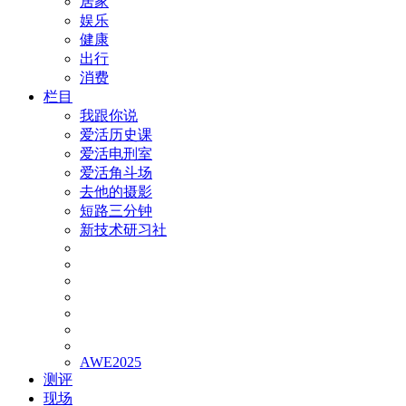
居家
娱乐
健康
出行
消费
栏目
我跟你说
爱活历史课
爱活电刑室
爱活角斗场
去他的摄影
短路三分钟
新技术研习社
AWE2025
测评
现场