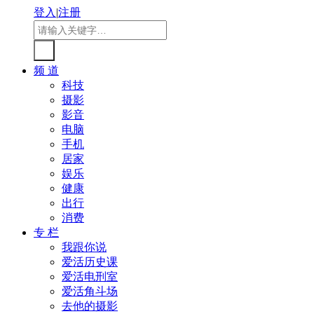
登入
|
注册
频 道
科技
摄影
影音
电脑
手机
居家
娱乐
健康
出行
消费
专 栏
我跟你说
爱活历史课
爱活电刑室
爱活角斗场
去他的摄影