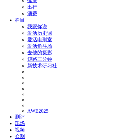
健康
出行
消费
栏目
我跟你说
爱活历史课
爱活电刑室
爱活角斗场
去他的摄影
短路三分钟
新技术研习社
AWE2025
测评
现场
视频
众测