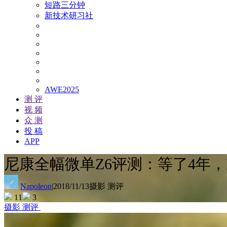
短路三分钟
新技术研习社
AWE2025
测 评
视 频
众 测
投 稿
APP
尼康全幅微单Z6评测：等了4年，
Napoleon
|
2018/11/13
摄影 测评
11
3
摄影 测评