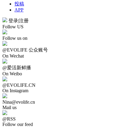
投稿
APP
登录
|
注册
Follow US
Follow us on
@EVOLIFE 公众账号
On Wechat
@爱活新鲜播
On Weibo
@EVOLIFE.CN
On Instagram
Nina@evolife.cn
Mail us
@RSS
Follow our feed