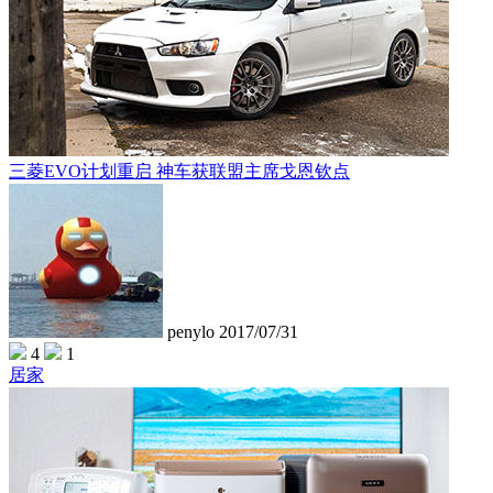
三菱EVO计划重启 神车获联盟主席戈恩钦点
penylo
2017/07/31
4
1
居家