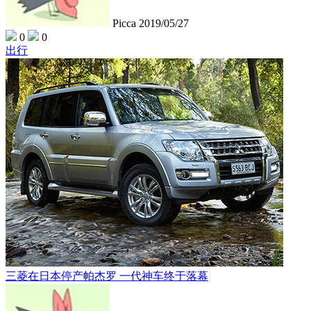
Picca
2019/05/27
0
0
出行
三菱在日本停产帕杰罗 一代神车终于落幕