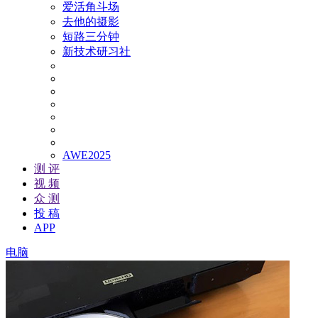
爱活角斗场
去他的摄影
短路三分钟
新技术研习社
AWE2025
测 评
视 频
众 测
投 稿
APP
电脑