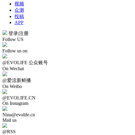
视频
众测
投稿
APP
登录
|
注册
Follow US
Follow us on
@EVOLIFE 公众账号
On Wechat
@爱活新鲜播
On Weibo
@EVOLIFE.CN
On Instagram
Nina@evolife.cn
Mail us
@RSS