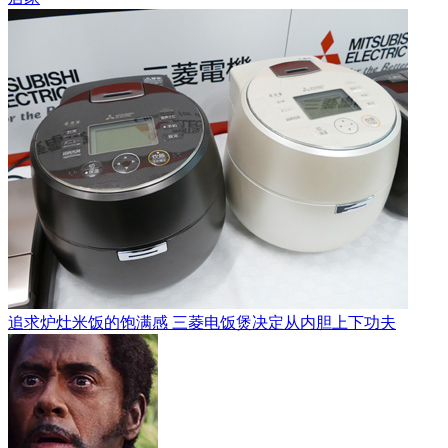
追求炉灶米饭的饱满感 三菱电饭煲决定从内胆上下功夫