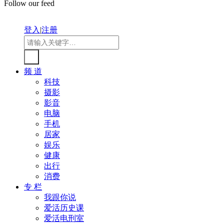
Follow our feed
登入
|
注册
频 道
科技
摄影
影音
电脑
手机
居家
娱乐
健康
出行
消费
专 栏
我跟你说
爱活历史课
爱活电刑室