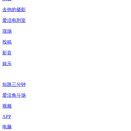
去他的摄影
爱活电刑室
现场
投稿
影音
娱乐
短路三分钟
爱活角斗场
视频
APP
电脑