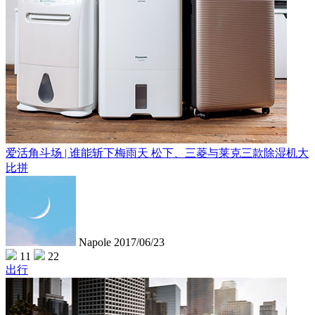
爱活角斗场 | 谁能斩下梅雨天 松下、三菱与莱克三款除湿机大
比拼
Napole
2017/06/23
11
22
出行