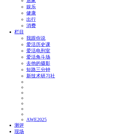
居家
娱乐
健康
出行
消费
栏目
我跟你说
爱活历史课
爱活电刑室
爱活角斗场
去他的摄影
短路三分钟
新技术研习社
AWE2025
测评
现场