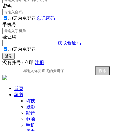
密码
30天内免登录
忘记密码
手机号
验证码
获取验证码
30天内免登录
没有账号? 立即
注册
首页
频道
科技
摄影
影音
电脑
手机