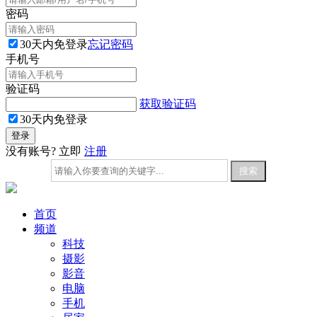
密码
30天内免登录
忘记密码
手机号
验证码
获取验证码
30天内免登录
没有账号? 立即
注册
首页
频道
科技
摄影
影音
电脑
手机