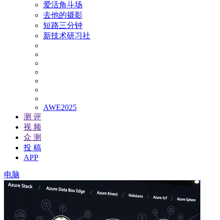
爱活角斗场
去他的摄影
短路三分钟
新技术研习社
AWE2025
测 评
视 频
众 测
投 稿
APP
电脑