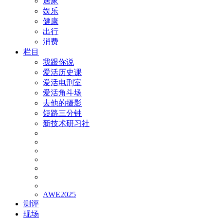
居家
娱乐
健康
出行
消费
栏目
我跟你说
爱活历史课
爱活电刑室
爱活角斗场
去他的摄影
短路三分钟
新技术研习社
AWE2025
测评
现场