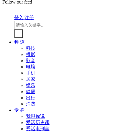
Follow our feed
登入
|
注册
频 道
科技
摄影
影音
电脑
手机
居家
娱乐
健康
出行
消费
专 栏
我跟你说
爱活历史课
爱活电刑室