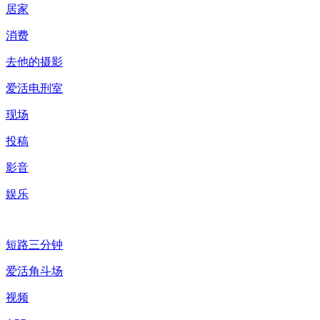
居家
消费
去他的摄影
爱活电刑室
现场
投稿
影音
娱乐
短路三分钟
爱活角斗场
视频