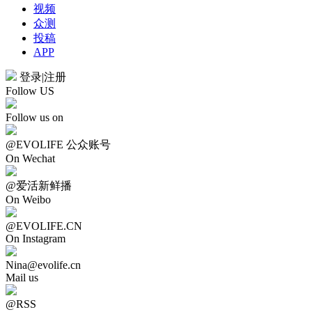
视频
众测
投稿
APP
登录
|
注册
Follow US
Follow us on
@EVOLIFE 公众账号
On Wechat
@爱活新鲜播
On Weibo
@EVOLIFE.CN
On Instagram
Nina@evolife.cn
Mail us
@RSS