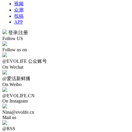
视频
众测
投稿
APP
登录
|
注册
Follow US
Follow us on
@EVOLIFE 公众账号
On Wechat
@爱活新鲜播
On Weibo
@EVOLIFE.CN
On Instagram
Nina@evolife.cn
Mail us
@RSS