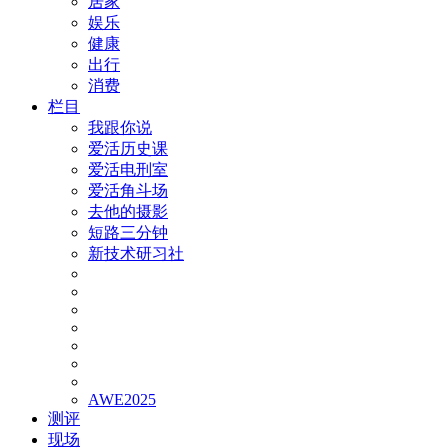
居家
娱乐
健康
出行
消费
栏目
我跟你说
爱活历史课
爱活电刑室
爱活角斗场
去他的摄影
短路三分钟
新技术研习社
AWE2025
测评
现场