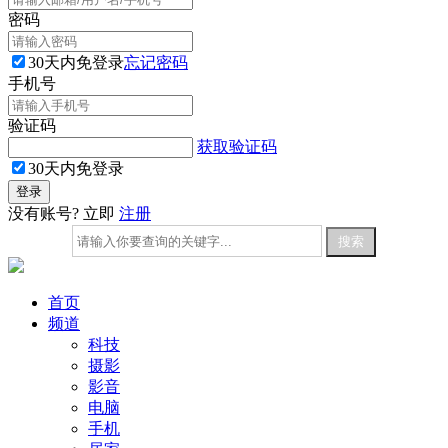
密码
30天内免登录
忘记密码
手机号
验证码
获取验证码
30天内免登录
没有账号? 立即
注册
首页
频道
科技
摄影
影音
电脑
手机