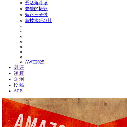
爱活角斗场
去他的摄影
短路三分钟
新技术研习社
AWE2025
测 评
视 频
众 测
投 稿
APP