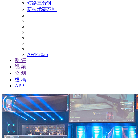
短路三分钟
新技术研习社
AWE2025
测 评
视 频
众 测
投 稿
APP