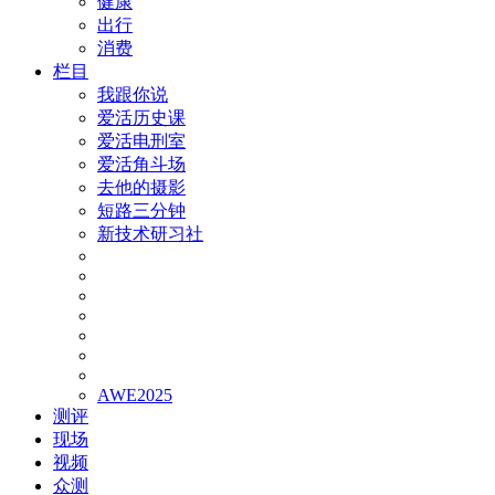
健康
出行
消费
栏目
我跟你说
爱活历史课
爱活电刑室
爱活角斗场
去他的摄影
短路三分钟
新技术研习社
AWE2025
测评
现场
视频
众测