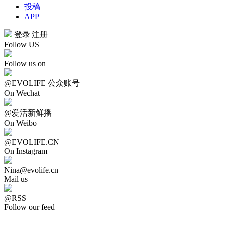
投稿
APP
登录
|
注册
Follow US
Follow us on
@EVOLIFE 公众账号
On Wechat
@爱活新鲜播
On Weibo
@EVOLIFE.CN
On Instagram
Nina@evolife.cn
Mail us
@RSS
Follow our feed