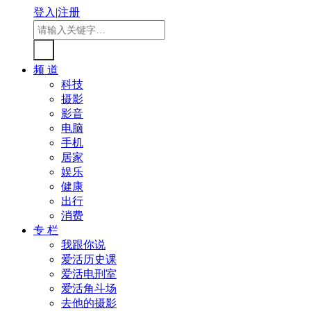
登入
|
注册
频 道
科技
摄影
影音
电脑
手机
居家
娱乐
健康
出行
消费
专 栏
我跟你说
爱活历史课
爱活电刑室
爱活角斗场
去他的摄影