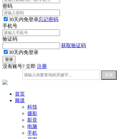
密码
30天内免登录
忘记密码
手机号
验证码
获取验证码
30天内免登录
没有账号? 立即
注册
首页
频道
科技
摄影
影音
电脑
手机