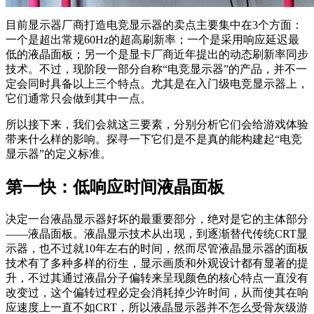
目前显示器厂商打造电竞显示器的卖点主要集中在3个方面：
一个是超出常规60Hz的超高刷新率；一个是采用响应延迟最
低的液晶面板；另一个是显卡厂商近年提出的动态刷新率同步
技术。不过，现阶段一部分自称“电竞显示器”的产品，并不一
定会同时具备以上三个特点。尤其是在入门级电竞显示器上，
它们通常只会做到其中一点。
所以接下来，我们会就这三要素，分别分析它们会给游戏体验
带来什么样的影响。探寻一下它们是不是真的能构建起“电竞
显示器”的定义标准。
第一快：低响应时间液晶面板
决定一台液晶显示器好坏的最重要部分，绝对是它的主体部分
——液晶面板。液晶显示技术从出现，到逐渐替代传统CRT显
示器，也不过就10年左右的时间，然而尽管液晶显示器的面板
技术有了多种多样的衍生，显示画质和外观设计都有显著的提
升，不过其通过液晶分子偏转来呈现颜色的核心特点一直没有
改变过，这个偏转过程必定会消耗掉少许时间，从而使其在响
应速度上一直不如CRT，所以液晶显示器并不怎么受骨灰级游