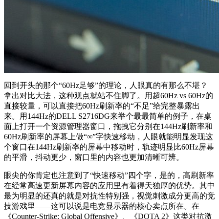
回到开头的那个“60Hz足够”的理论，人眼真的有那么不堪？
拿出对比大法，这种观点就站不住脚了。用超60Hz vs 60Hz的
直接较量，可以直接把60Hz刷新率的“不足”给完整暴露出
来。用144Hz的DELL S2716DG来举个最最简单的例子，在桌
面上打开一个资源管理器窗口，拖拽它分别在144Hz刷新率和
60Hz刷新率的屏幕上做“∞”字快速移动，人眼就能明显发现这
个窗口在144Hz刷新率的屏幕中移动时，轨迹明显比60Hz屏幕
的平滑，抖动更少，窗口里的内容也更加清晰可辨。
眼尖的你肯定也注意到了“快速移动”四个字，是的，高刷新率
在经常高速更新屏幕内容的应用里有着得天独厚的优势。其中
最为明显的还真的就是对抗性特别强，视觉刺激成分更高的竞
技游戏里——这可以说是电竞显示器的核心卖点所在。在
《Counter-Strike: Global Offensive》、《DOTA 2》这类对抗激