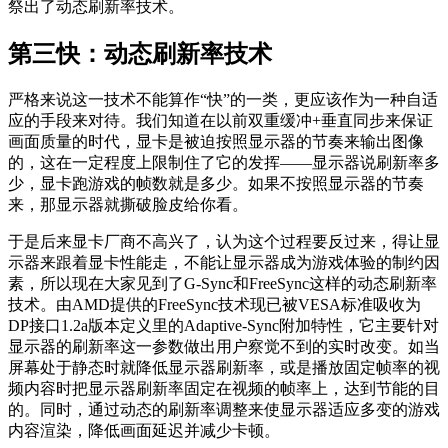
祭出了动态刷新率技术。
第三快：动态刷新率技术
严格来说这一技术不能算作“快”的一类，更应该作为一种自适
应的手段来对待。我们知道在以前双重缓冲+垂直同步来保证
画面质量的时代，显卡是被迫按照显示器的节奏来输出图像
的，这在一定程度上限制住了它的发挥——显示器说刷新率多
少，显卡跑游戏的帧数就是多少。如果不按照显示器的节奏
来，那显示器就撕破脸皮给你看。
于是后来显卡厂商不高兴了，认为这个过程要反过来，得让显
示器来跟着显卡性能走，不能让显示器成为游戏体验的制约因
素，所以现在大家见到了G-Sync和FreeSync这样的动态刷新率
技术。由AMD提供的FreeSync技术现已被VESA标准吸收为
DP接口1.2a版本定义里的Adaptive-Sync附加特性，它主要针对
显示器的刷新率这一参数做出用户察觉不到的实时改变。如当
屏幕处于静态时就降低显示器刷新率，或是播放固定帧率的视
频内容时把显示器刷新率固定在视频的帧率上，达到节能的目
的。同时，通过动态的刷新率调整来使显示器适应多变的游戏
内容渲染，降低画面延迟并减少卡顿。