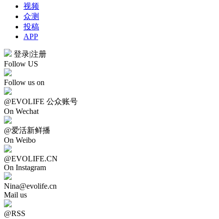
视频
众测
投稿
APP
登录
|
注册
Follow US
Follow us on
@EVOLIFE 公众账号
On Wechat
@爱活新鲜播
On Weibo
@EVOLIFE.CN
On Instagram
Nina@evolife.cn
Mail us
@RSS