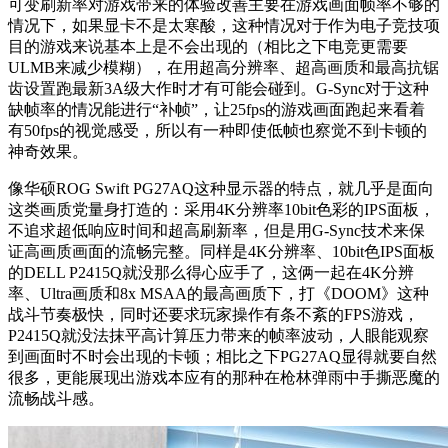
可变刷新率对游戏带来的体验改善主要在游戏画面帧率不够的
情况下，如果显卡不是太寒酸，这种情况对于作为电子竞技项
目的游戏来说基本上是不会出现的（相比之下电竞更需要
ULMB来减少模糊），在用超高分辨率、超高画质和最高抗锯
齿设置跑最新3A级大作时才有可能会碰到。G-Sync对于这种
缺帧率的情况能进行“补帧”，让25fps的游戏画面跑起来看着
有50fps的视觉感受，所以有一种即使低帧也察觉不到卡顿的
神奇效果。
像华硕ROG Swift PG27AQ这种显示器的特点，就几乎是面向
这类画质党量身打造的：采用4K分辨率10bit色彩的IPS面板，
不追求超低响应时间和超高刷新率，但是用G-Sync技术来保
证高画质画面的流畅完整。同样是4K分辨率、10bit色IPS面板
的DELL P2415Q就没那么得心应手了，这俩一起在4K分辨
率、Ultra画质和8x MSAA的最高画质下，打《DOOM》这种
战斗节奏极快，同时还要求玩家操作有条不紊的FPS游戏，
P2415Q就没法抹平高计算压力带来的帧率波动，人眼能观察
到画面时不时会出现的卡顿；相比之下PG27AQ显得就要自然
很多，更能展现出游戏本应有的那种在枪林弹雨中手撕恶魔的
流畅战斗感。