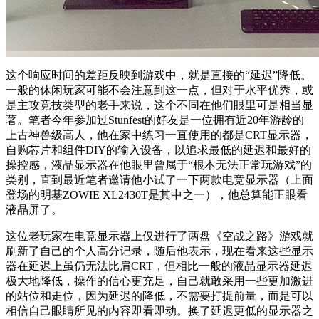
这个响应时间的差距反映到游戏中，就是直接的“延迟”降低。
一般的休闲玩家可能不会注意到这一点，但对于水平优秀，或
是主攻竞技类型的老手来说，这个不同在他们眼里可是相当显
著。笔者今年参加过Stunfest的好友是一位拥有近20年游龄的
上古神兽级高人，他在家中练习一直使用的都是CRT显示器，
自购芯片和组件DIY的输入设备，以追求最低的延迟和最好的
操控感，液晶显示器在他眼里曾属于“根本无法正常玩游戏”的
类别，直到最近笔者邀请他小试了一下两款电竞显示器（上面
登场的明基ZOWIE XL2430T是其中之一），他总算能正眼看
液晶屏了。
这位老玩家在电竞显示器上仅进行了两盘《空战之路》游戏就
刷新了自己的个人高分记录，随后他表示，现在看来这些显示
器在延迟上虽仍无法比肩CRT，但相比一般的液晶显示器延迟
极大地降低，操作的信心更充足，自己就敢采用一些更加激进
的站位和走位，因为延迟的降低，不需要打提前量，而是可以
相信自己眼睛所见的内容即看即动。换了延迟更低的显示器之