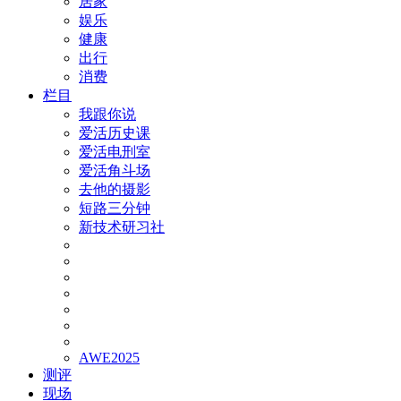
居家
娱乐
健康
出行
消费
栏目
我跟你说
爱活历史课
爱活电刑室
爱活角斗场
去他的摄影
短路三分钟
新技术研习社
AWE2025
测评
现场