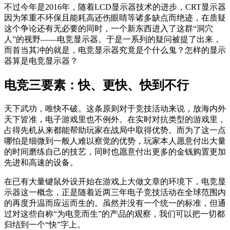
不过今年是2016年，随着LCD显示器技术的进步，CRT显示器
因为笨重不环保且能耗高还伤眼睛等诸多缺点而绝迹，在质疑
这个争论还有无必要的同时，一个新东西进入了这群“洞穴
人”的视野——电竞显示器。于是一系列的疑问被提了出来，
而首当其冲的就是，电竞显示器究竟是个什么鬼？怎样的显示
器算是电竞显示器？
电竞三要素：快、更快、快到不行
天下武功，唯快不破。这条原则对于竞技活动来说，放海内外
天下皆准，电子游戏里也不例外。在实时对抗类型的游戏里，
占得先机从来都能帮助玩家在战局中取得优势。而为了这一点
哪怕是细微到一般人难以察觉的优势，玩家本人愿意付出大量
的时间磨练自己的技艺，同时也愿意付出更多的金钱购置更加
先进和高速的设备。
在已有大量键鼠外设开始在游戏上大做文章的环境下，电竞显
示器这一概念，正是随着近两三年电子竞技活动在全球范围内
的再度升温而应运而生的。虽然并没有一个统一的标准，但通
过对这些自称“为电竞而生”的产品的观察，我们可以把一切都
归结到一个“快”字上。