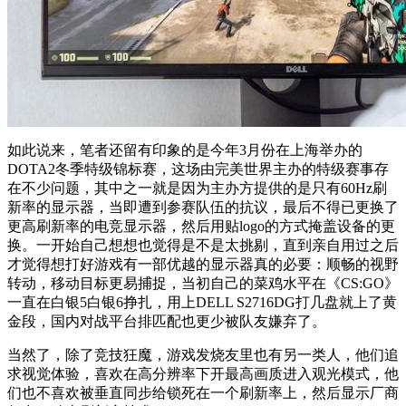
如此说来，笔者还留有印象的是今年3月份在上海举办的
DOTA2冬季特级锦标赛，这场由完美世界主办的特级赛事存
在不少问题，其中之一就是因为主办方提供的是只有60Hz刷
新率的显示器，当即遭到参赛队伍的抗议，最后不得已更换了
更高刷新率的电竞显示器，然后用贴logo的方式掩盖设备的更
换。一开始自己想想也觉得是不是太挑剔，直到亲自用过之后
才觉得想打好游戏有一部优越的显示器真的必要：顺畅的视野
转动，移动目标更易捕捉，当初自己的菜鸡水平在《CS:GO》
一直在白银5白银6挣扎，用上DELL S2716DG打几盘就上了黄
金段，国内对战平台排匹配也更少被队友嫌弃了。
当然了，除了竞技狂魔，游戏发烧友里也有另一类人，他们追
求视觉体验，喜欢在高分辨率下开最高画质进入观光模式，他
们也不喜欢被垂直同步给锁死在一个刷新率上，然后显示厂商