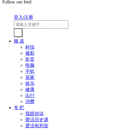
Follow our feed
登入
|
注册
频 道
科技
摄影
影音
电脑
手机
居家
娱乐
健康
出行
消费
专 栏
我跟你说
爱活历史课
爱活电刑室