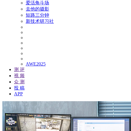
爱活角斗场
去他的摄影
短路三分钟
新技术研习社
AWE2025
测 评
视 频
众 测
投 稿
APP