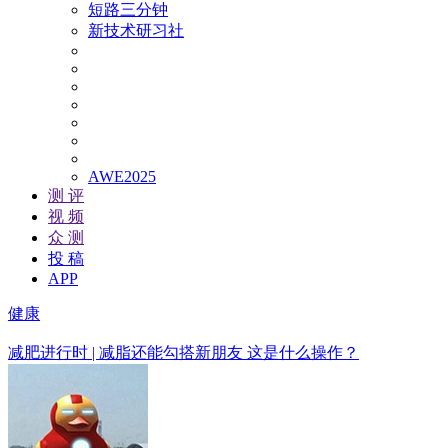
短路三分钟
新技术研习社
AWE2025
测 评
视 频
众 测
投 稿
APP
健康
减肥进行时 | 减脂还能勾搭新朋友 这是什么操作？