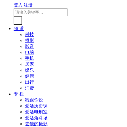
登入
|
注册
频 道
科技
摄影
影音
电脑
手机
居家
娱乐
健康
出行
消费
专 栏
我跟你说
爱活历史课
爱活电刑室
爱活角斗场
去他的摄影