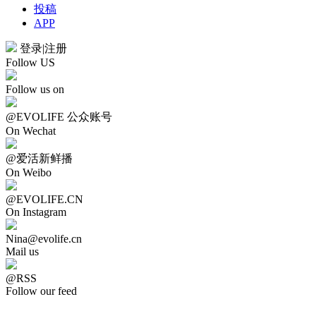
投稿
APP
登录
|
注册
Follow US
Follow us on
@EVOLIFE 公众账号
On Wechat
@爱活新鲜播
On Weibo
@EVOLIFE.CN
On Instagram
Nina@evolife.cn
Mail us
@RSS
Follow our feed