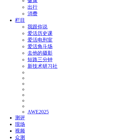
健康
出行
消费
栏目
我跟你说
爱活历史课
爱活电刑室
爱活角斗场
去他的摄影
短路三分钟
新技术研习社
AWE2025
测评
现场
视频
众测