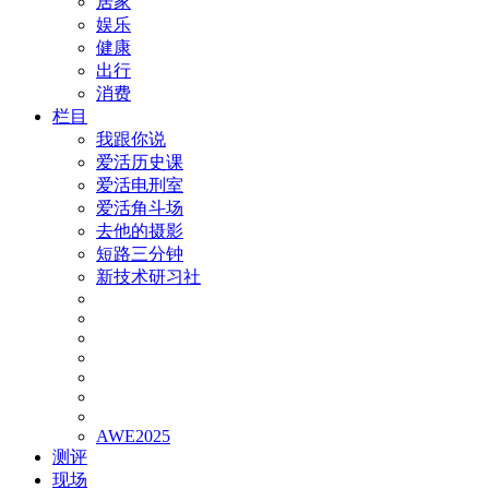
居家
娱乐
健康
出行
消费
栏目
我跟你说
爱活历史课
爱活电刑室
爱活角斗场
去他的摄影
短路三分钟
新技术研习社
AWE2025
测评
现场