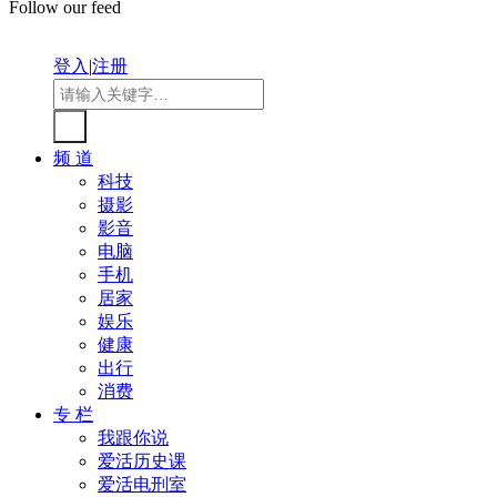
Follow our feed
登入
|
注册
频 道
科技
摄影
影音
电脑
手机
居家
娱乐
健康
出行
消费
专 栏
我跟你说
爱活历史课
爱活电刑室