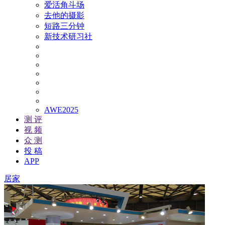
爱活角斗场
去他的摄影
短路三分钟
新技术研习社
AWE2025
测 评
视 频
众 测
投 稿
APP
居家