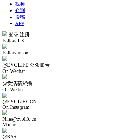
视频
众测
投稿
APP
登录
|
注册
Follow US
Follow us on
@EVOLIFE 公众账号
On Wechat
@爱活新鲜播
On Weibo
@EVOLIFE.CN
On Instagram
Nina@evolife.cn
Mail us
@RSS