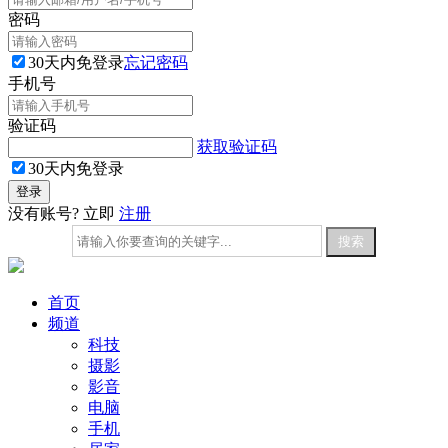
密码
30天内免登录
忘记密码
手机号
验证码
获取验证码
30天内免登录
没有账号? 立即
注册
首页
频道
科技
摄影
影音
电脑
手机