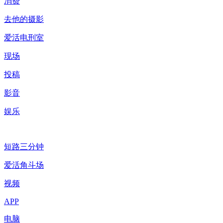
消费
去他的摄影
爱活电刑室
现场
投稿
影音
娱乐
短路三分钟
爱活角斗场
视频
APP
电脑