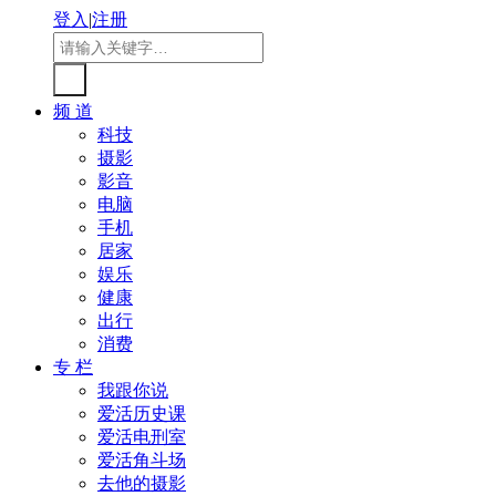
登入
|
注册
频 道
科技
摄影
影音
电脑
手机
居家
娱乐
健康
出行
消费
专 栏
我跟你说
爱活历史课
爱活电刑室
爱活角斗场
去他的摄影