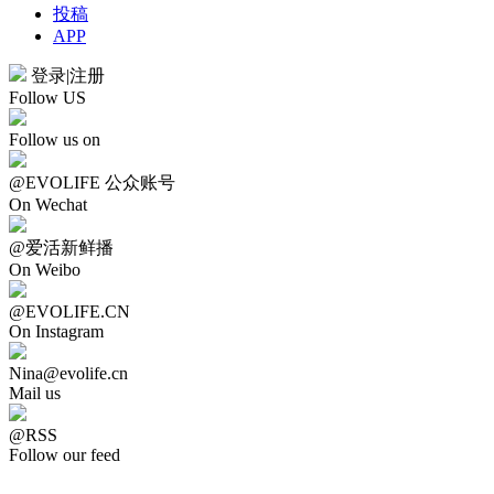
投稿
APP
登录
|
注册
Follow US
Follow us on
@EVOLIFE 公众账号
On Wechat
@爱活新鲜播
On Weibo
@EVOLIFE.CN
On Instagram
Nina@evolife.cn
Mail us
@RSS
Follow our feed