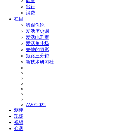
健康
出行
消费
栏目
我跟你说
爱活历史课
爱活电刑室
爱活角斗场
去他的摄影
短路三分钟
新技术研习社
AWE2025
测评
现场
视频
众测