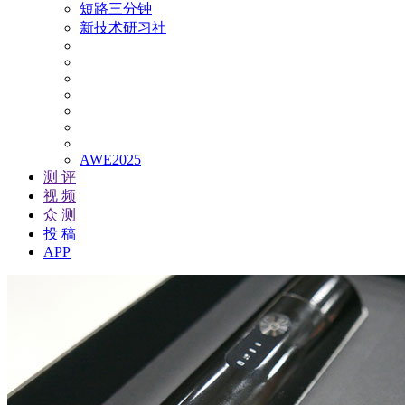
短路三分钟
新技术研习社
AWE2025
测 评
视 频
众 测
投 稿
APP