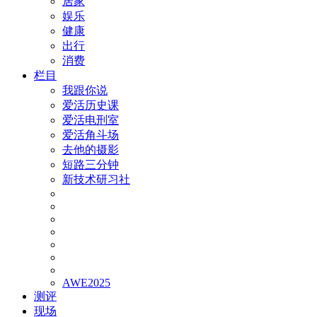
居家
娱乐
健康
出行
消费
栏目
我跟你说
爱活历史课
爱活电刑室
爱活角斗场
去他的摄影
短路三分钟
新技术研习社
AWE2025
测评
现场