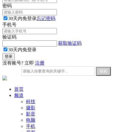
密码
30天内免登录
忘记密码
手机号
验证码
获取验证码
30天内免登录
没有账号? 立即
注册
首页
频道
科技
摄影
影音
电脑
手机