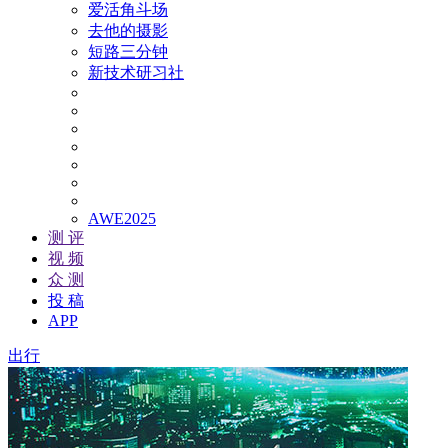
爱活角斗场
去他的摄影
短路三分钟
新技术研习社
AWE2025
测 评
视 频
众 测
投 稿
APP
出行