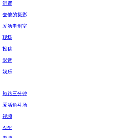
消费
去他的摄影
爱活电刑室
现场
投稿
影音
娱乐
短路三分钟
爱活角斗场
视频
APP