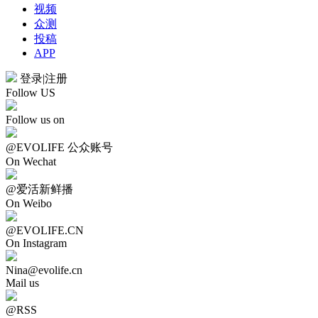
视频
众测
投稿
APP
登录
|
注册
Follow US
Follow us on
@EVOLIFE 公众账号
On Wechat
@爱活新鲜播
On Weibo
@EVOLIFE.CN
On Instagram
Nina@evolife.cn
Mail us
@RSS