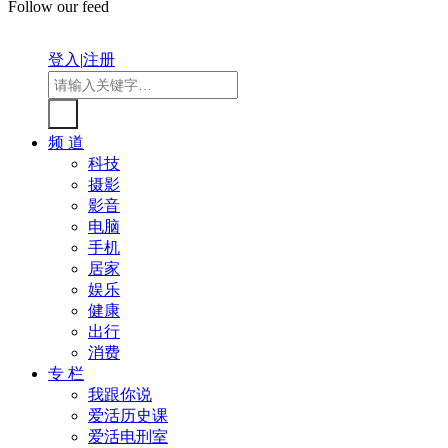
Follow our feed
登入
|
注册
频 道
科技
摄影
影音
电脑
手机
居家
娱乐
健康
出行
消费
专 栏
我跟你说
爱活历史课
爱活电刑室