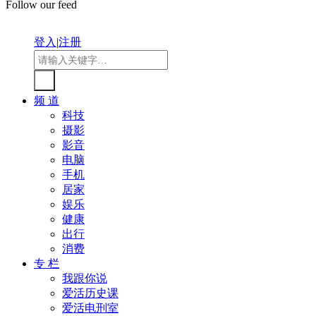
Follow our feed
登入
|
注册
频 道
科技
摄影
影音
电脑
手机
居家
娱乐
健康
出行
消费
专 栏
我跟你说
爱活历史课
爱活电刑室