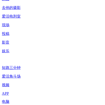
去他的摄影
爱活电刑室
现场
投稿
影音
娱乐
短路三分钟
爱活角斗场
视频
APP
电脑