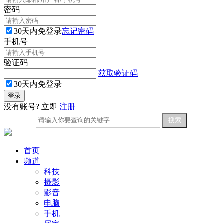
密码
30天内免登录
忘记密码
手机号
验证码
获取验证码
30天内免登录
没有账号? 立即
注册
首页
频道
科技
摄影
影音
电脑
手机