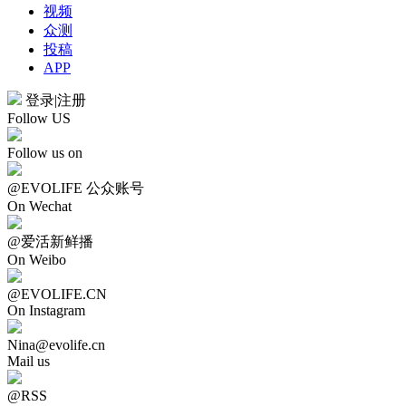
视频
众测
投稿
APP
登录
|
注册
Follow US
Follow us on
@EVOLIFE 公众账号
On Wechat
@爱活新鲜播
On Weibo
@EVOLIFE.CN
On Instagram
Nina@evolife.cn
Mail us
@RSS