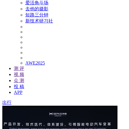
爱活角斗场
去他的摄影
短路三分钟
新技术研习社
AWE2025
测 评
视 频
众 测
投 稿
APP
出行