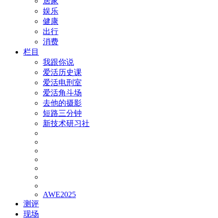
居家
娱乐
健康
出行
消费
栏目
我跟你说
爱活历史课
爱活电刑室
爱活角斗场
去他的摄影
短路三分钟
新技术研习社
AWE2025
测评
现场