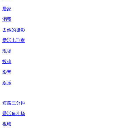
居家
消费
去他的摄影
爱活电刑室
现场
投稿
影音
娱乐
短路三分钟
爱活角斗场
视频