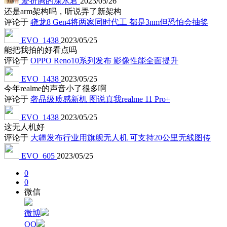
爱折腾的深水君
2023/05/26
还是arm架构吗，听说弄了新架构
评论于
骁龙8 Gen4将两家同时代工 都是3nm但恐怕会抽奖
EVO_1438
2023/05/25
能把我拍的好看点吗
评论于
OPPO Reno10系列发布 影像性能全面提升
EVO_1438
2023/05/25
今年realme的声音小了很多啊
评论于
奢品级质感新机 图说真我realme 11 Pro+
EVO_1438
2023/05/25
这无人机好
评论于
大疆发布行业用旗舰无人机 可支持20公里无线图传
EVO_605
2023/05/25
0
0
微信
微博
QQ