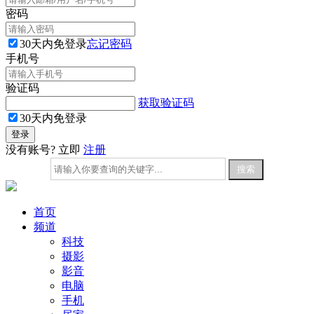
密码
30天内免登录
忘记密码
手机号
验证码
获取验证码
30天内免登录
没有账号? 立即
注册
首页
频道
科技
摄影
影音
电脑
手机