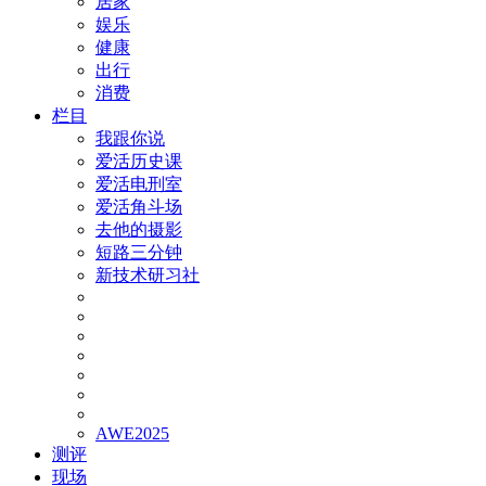
居家
娱乐
健康
出行
消费
栏目
我跟你说
爱活历史课
爱活电刑室
爱活角斗场
去他的摄影
短路三分钟
新技术研习社
AWE2025
测评
现场