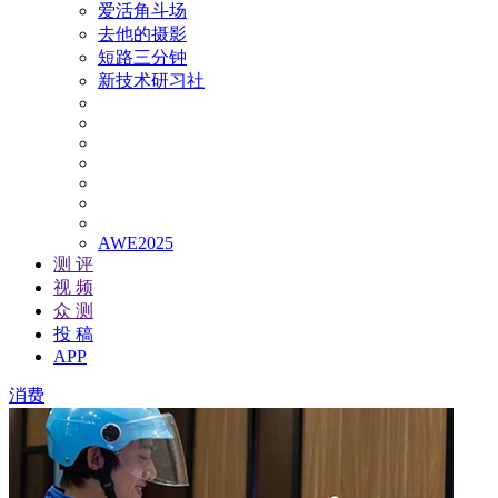
爱活角斗场
去他的摄影
短路三分钟
新技术研习社
AWE2025
测 评
视 频
众 测
投 稿
APP
消费