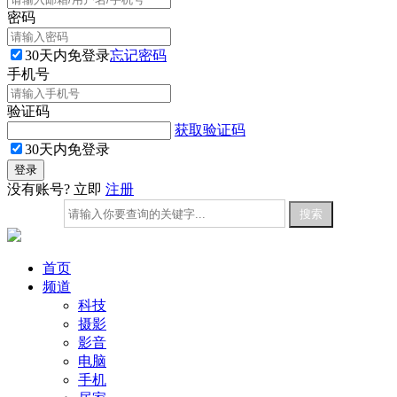
密码
30天内免登录
忘记密码
手机号
验证码
获取验证码
30天内免登录
没有账号? 立即
注册
首页
频道
科技
摄影
影音
电脑
手机