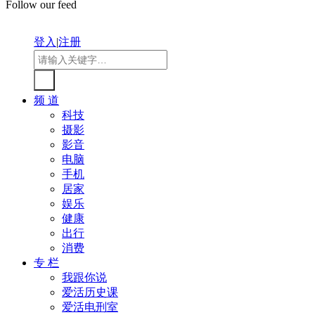
Follow our feed
登入
|
注册
频 道
科技
摄影
影音
电脑
手机
居家
娱乐
健康
出行
消费
专 栏
我跟你说
爱活历史课
爱活电刑室