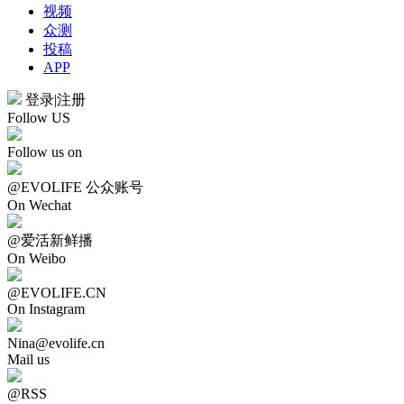
视频
众测
投稿
APP
登录
|
注册
Follow US
Follow us on
@EVOLIFE 公众账号
On Wechat
@爱活新鲜播
On Weibo
@EVOLIFE.CN
On Instagram
Nina@evolife.cn
Mail us
@RSS