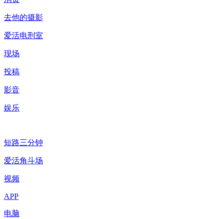
去他的摄影
爱活电刑室
现场
投稿
影音
娱乐
短路三分钟
爱活角斗场
视频
APP
电脑