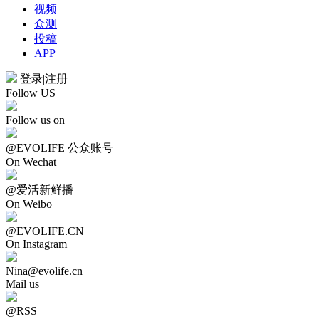
视频
众测
投稿
APP
登录
|
注册
Follow US
Follow us on
@EVOLIFE 公众账号
On Wechat
@爱活新鲜播
On Weibo
@EVOLIFE.CN
On Instagram
Nina@evolife.cn
Mail us
@RSS