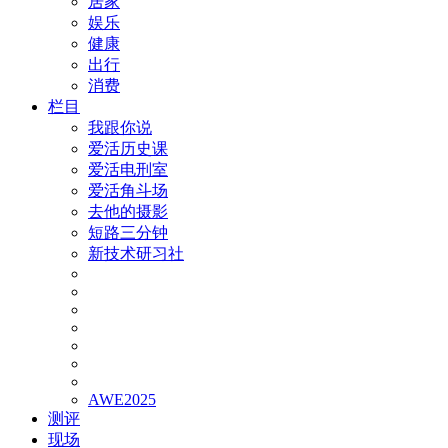
居家
娱乐
健康
出行
消费
栏目
我跟你说
爱活历史课
爱活电刑室
爱活角斗场
去他的摄影
短路三分钟
新技术研习社
AWE2025
测评
现场