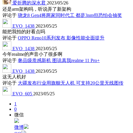
爱折腾的深水君
2023/05/26
还是arm架构吗，听说弄了新架构
评论于
骁龙8 Gen4将两家同时代工 都是3nm但恐怕会抽奖
EVO_1438
2023/05/25
能把我拍的好看点吗
评论于
OPPO Reno10系列发布 影像性能全面提升
EVO_1438
2023/05/25
今年realme的声音小了很多啊
评论于
奢品级质感新机 图说真我realme 11 Pro+
EVO_1438
2023/05/25
这无人机好
评论于
大疆发布行业用旗舰无人机 可支持20公里无线图传
EVO_605
2023/05/25
1
0
微信
微博