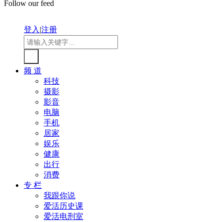
Follow our feed
登入
|
注册
频 道
科技
摄影
影音
电脑
手机
居家
娱乐
健康
出行
消费
专 栏
我跟你说
爱活历史课
爱活电刑室