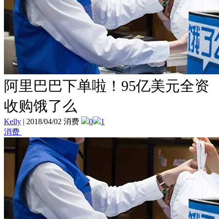
阿里巴巴下单啦！95亿美元全资
收购饿了么
Kelly
|
2018/04/02 消费
0
1
消费