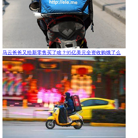
马云爸爸又给新零售买了啥？95亿美元全资收购饿了么