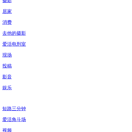
摄影
居家
消费
去他的摄影
爱活电刑室
现场
投稿
影音
娱乐
短路三分钟
爱活角斗场
视频