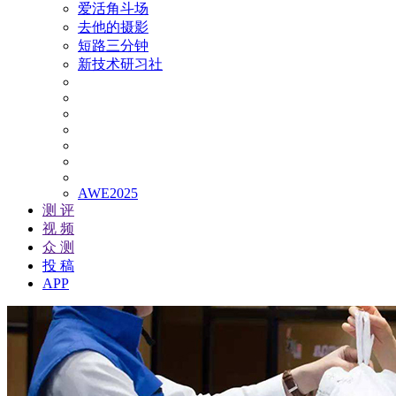
爱活角斗场
去他的摄影
短路三分钟
新技术研习社
AWE2025
测 评
视 频
众 测
投 稿
APP