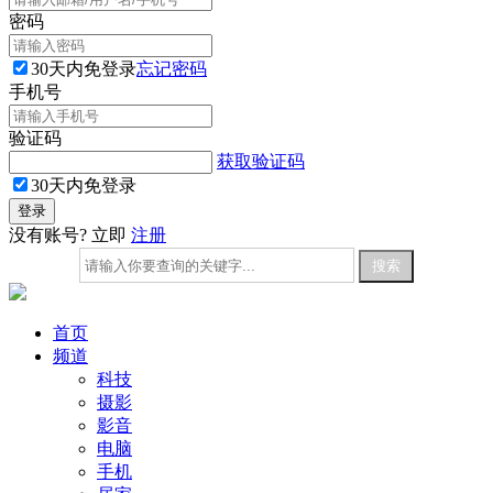
密码
30天内免登录
忘记密码
手机号
验证码
获取验证码
30天内免登录
没有账号? 立即
注册
首页
频道
科技
摄影
影音
电脑
手机