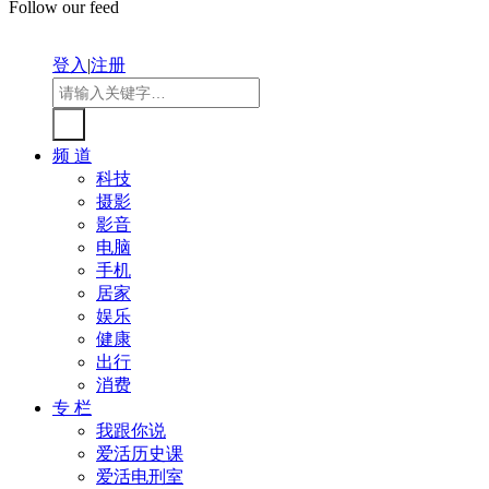
Follow our feed
登入
|
注册
频 道
科技
摄影
影音
电脑
手机
居家
娱乐
健康
出行
消费
专 栏
我跟你说
爱活历史课
爱活电刑室