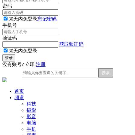
密码
30天内免登录
忘记密码
手机号
验证码
获取验证码
30天内免登录
没有账号? 立即
注册
首页
频道
科技
摄影
影音
电脑
手机