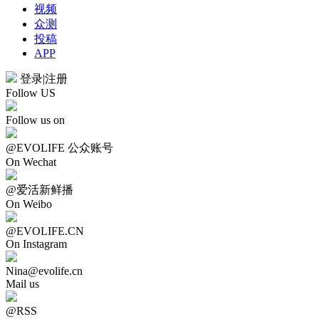
视频
众测
投稿
APP
登录
|
注册
Follow US
Follow us on
@EVOLIFE 公众账号
On Wechat
@爱活新鲜播
On Weibo
@EVOLIFE.CN
On Instagram
Nina@evolife.cn
Mail us
@RSS