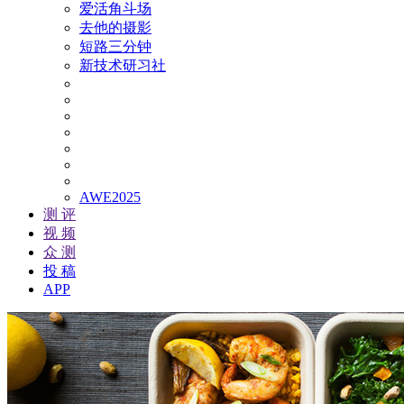
爱活角斗场
去他的摄影
短路三分钟
新技术研习社
AWE2025
测 评
视 频
众 测
投 稿
APP