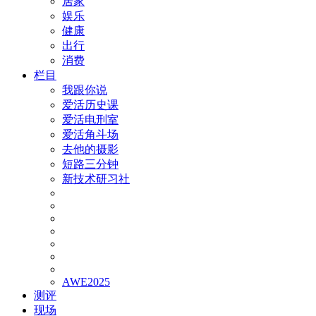
居家
娱乐
健康
出行
消费
栏目
我跟你说
爱活历史课
爱活电刑室
爱活角斗场
去他的摄影
短路三分钟
新技术研习社
AWE2025
测评
现场