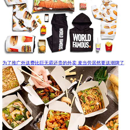
为了推广外送费比巨无霸还贵的外卖 麦当劳居然要送潮牌了