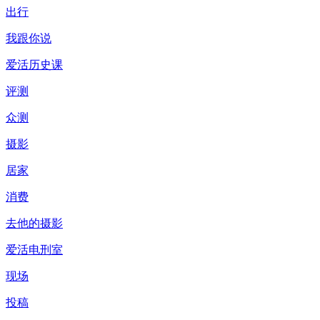
出行
我跟你说
爱活历史课
评测
众测
摄影
居家
消费
去他的摄影
爱活电刑室
现场
投稿