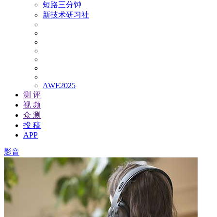
短路三分钟
新技术研习社
AWE2025
测 评
视 频
众 测
投 稿
APP
影音