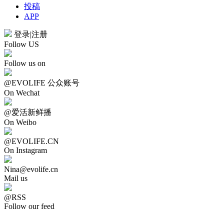
投稿
APP
登录
|
注册
Follow US
Follow us on
@EVOLIFE 公众账号
On Wechat
@爱活新鲜播
On Weibo
@EVOLIFE.CN
On Instagram
Nina@evolife.cn
Mail us
@RSS
Follow our feed