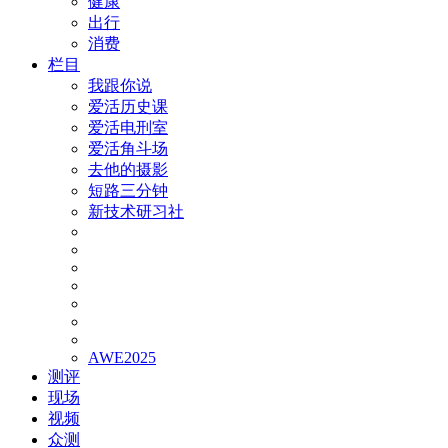
健康
出行
消费
栏目
我跟你说
爱活历史课
爱活电刑室
爱活角斗场
去他的摄影
短路三分钟
新技术研习社
AWE2025
测评
现场
视频
众测