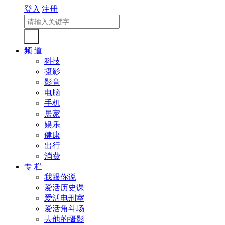
登入
|
注册
频 道
科技
摄影
影音
电脑
手机
居家
娱乐
健康
出行
消费
专 栏
我跟你说
爱活历史课
爱活电刑室
爱活角斗场
去他的摄影