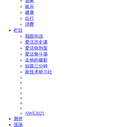
居家
娱乐
健康
出行
消费
栏目
我跟你说
爱活历史课
爱活电刑室
爱活角斗场
去他的摄影
短路三分钟
新技术研习社
AWE2025
测评
现场