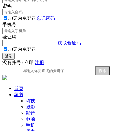
密码
30天内免登录
忘记密码
手机号
验证码
获取验证码
30天内免登录
没有账号? 立即
注册
首页
频道
科技
摄影
影音
电脑
手机