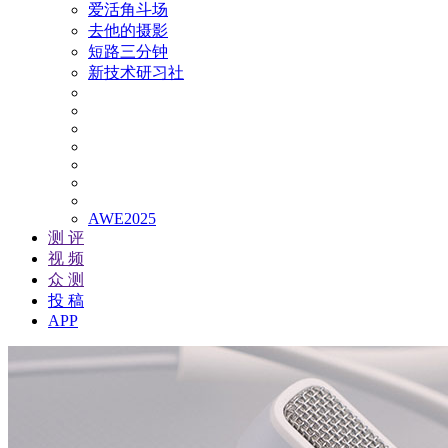
爱活角斗场
去他的摄影
短路三分钟
新技术研习社
AWE2025
测 评
视 频
众 测
投 稿
APP