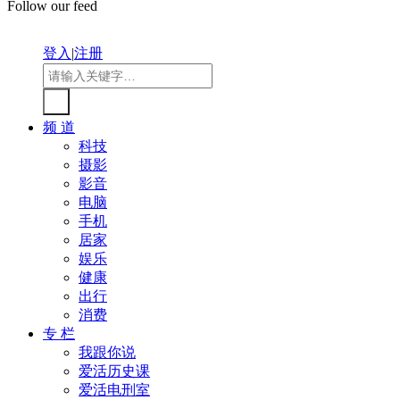
Follow our feed
登入
|
注册
频 道
科技
摄影
影音
电脑
手机
居家
娱乐
健康
出行
消费
专 栏
我跟你说
爱活历史课
爱活电刑室