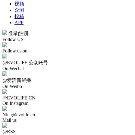
视频
众测
投稿
APP
登录
|
注册
Follow US
Follow us on
@EVOLIFE 公众账号
On Wechat
@爱活新鲜播
On Weibo
@EVOLIFE.CN
On Instagram
Nina@evolife.cn
Mail us
@RSS