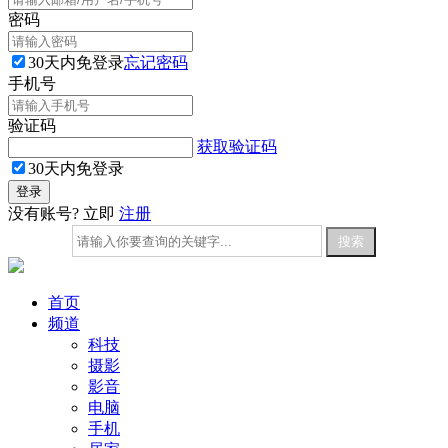
密码
30天内免登录
忘记密码
手机号
验证码
获取验证码
30天内免登录
没有账号? 立即
注册
首页
频道
科技
摄影
影音
电脑
手机