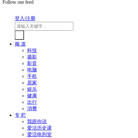
Follow our feed
登入
|
注册
频 道
科技
摄影
影音
电脑
手机
居家
娱乐
健康
出行
消费
专 栏
我跟你说
爱活历史课
爱活电刑室