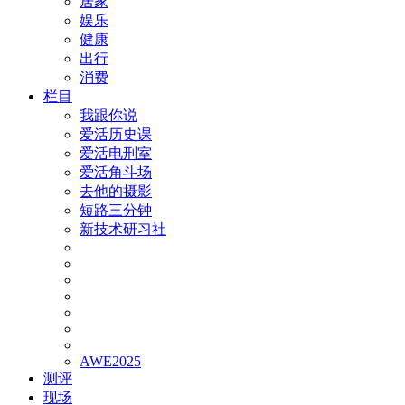
居家
娱乐
健康
出行
消费
栏目
我跟你说
爱活历史课
爱活电刑室
爱活角斗场
去他的摄影
短路三分钟
新技术研习社
AWE2025
测评
现场