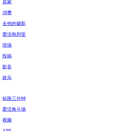
居家
消费
去他的摄影
爱活电刑室
现场
投稿
影音
娱乐
短路三分钟
爱活角斗场
视频
APP