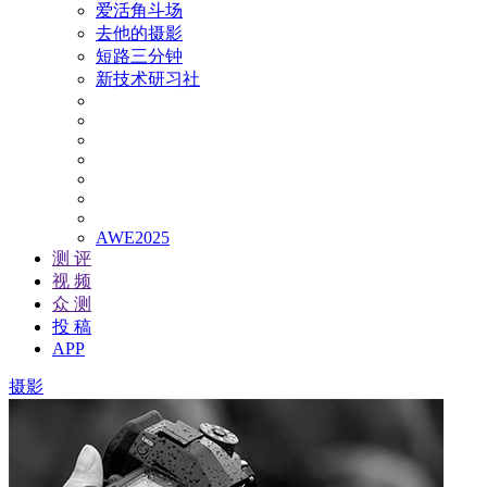
爱活角斗场
去他的摄影
短路三分钟
新技术研习社
AWE2025
测 评
视 频
众 测
投 稿
APP
摄影