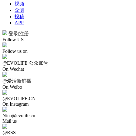
视频
众测
投稿
APP
登录
|
注册
Follow US
Follow us on
@EVOLIFE 公众账号
On Wechat
@爱活新鲜播
On Weibo
@EVOLIFE.CN
On Instagram
Nina@evolife.cn
Mail us
@RSS