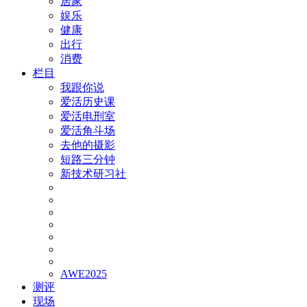
居家
娱乐
健康
出行
消费
栏目
我跟你说
爱活历史课
爱活电刑室
爱活角斗场
去他的摄影
短路三分钟
新技术研习社
AWE2025
测评
现场