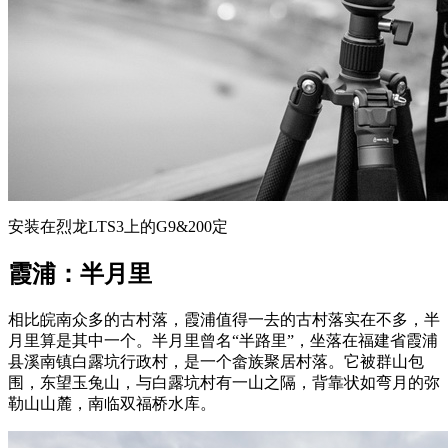
安装在烈龙LTS3上的G9&200定
霞浦：半月里
相比皖南众多的古村落，霞浦值得一去的古村落实在不多，半
月里算是其中一个。半月里曾名“半路里”，坐落在福建省霞浦
县溪南镇白露坑行政村，是一个畲族聚居村落。它被群山包
围，东望玉兔山，与白露坑村有一山之隔，背靠状如弯月的弥
勒山山麓，南临双福桥水库。