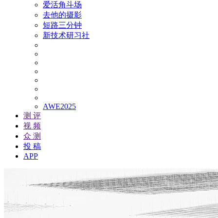
爱活角斗场
去他的摄影
短路三分钟
新技术研习社
AWE2025
测 评
视 频
众 测
投 稿
APP