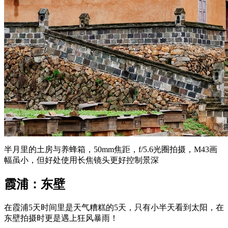
半月里的土房与养蜂箱，50mm焦距，f/5.6光圈拍摄，M43画
幅虽小，但好处使用长焦镜头更好控制景深
霞浦：东壁
在霞浦5天时间里是天气糟糕的5天，只有小半天看到太阳，在
东壁拍摄时更是遇上狂风暴雨！