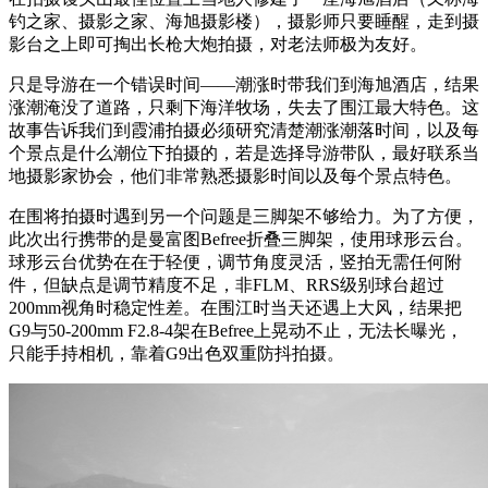
钓之家、摄影之家、海旭摄影楼），摄影师只要睡醒，走到摄
影台之上即可掏出长枪大炮拍摄，对老法师极为友好。
只是导游在一个错误时间——潮涨时带我们到海旭酒店，结果
涨潮淹没了道路，只剩下海洋牧场，失去了围江最大特色。这
故事告诉我们到霞浦拍摄必须研究清楚潮涨潮落时间，以及每
个景点是什么潮位下拍摄的，若是选择导游带队，最好联系当
地摄影家协会，他们非常熟悉摄影时间以及每个景点特色。
在围将拍摄时遇到另一个问题是三脚架不够给力。为了方便，
此次出行携带的是曼富图Befree折叠三脚架，使用球形云台。
球形云台优势在在于轻便，调节角度灵活，竖拍无需任何附
件，但缺点是调节精度不足，非FLM、RRS级别球台超过
200mm视角时稳定性差。在围江时当天还遇上大风，结果把
G9与50-200mm F2.8-4架在Befree上晃动不止，无法长曝光，
只能手持相机，靠着G9出色双重防抖拍摄。