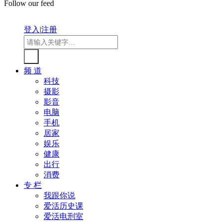
Follow our feed
登入
|
注册
频 道
科技
摄影
影音
电脑
手机
居家
娱乐
健康
出行
消费
专 栏
我跟你说
爱活历史课
爱活电刑室