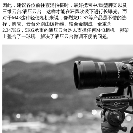
因此，建议各位前往霞浦拍摄时，最好携带中/重型脚架以及
三维云台/液压云台，这样才能在狂风吹袭下进行长曝光。而
对于M43这种轻便相机来说，像烈龙LTS3等产品是不错的选
择，脚管、云台分别由碳纤维、镁合金制成，全重为
2.347KG，5KG承重的液压云台足以支撑任何M43相机，脚架
上整合了一球碗，解决了液压云台微调不便的问题。