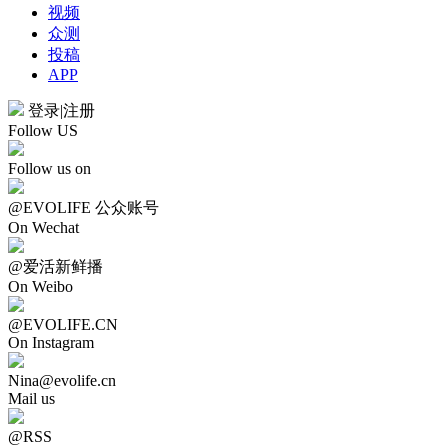
视频
众测
投稿
APP
登录
|
注册
Follow US
Follow us on
@EVOLIFE 公众账号
On Wechat
@爱活新鲜播
On Weibo
@EVOLIFE.CN
On Instagram
Nina@evolife.cn
Mail us
@RSS