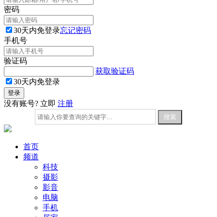
密码
30天内免登录
忘记密码
手机号
验证码
获取验证码
30天内免登录
没有账号? 立即
注册
首页
频道
科技
摄影
影音
电脑
手机