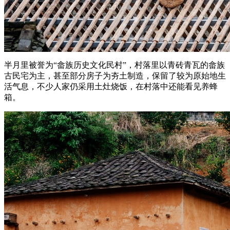
半月里被誉为“畲族历史文化民村”，村落里以青砖青瓦的畲族
古民宅为主，甚至部分房子为夯土制造，保留了较为原始地生
活气息，不少人家仍采用土灶烧饭，在村落中还能看见养蜂
箱。