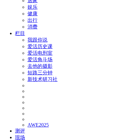
居家
娱乐
健康
出行
消费
栏目
我跟你说
爱活历史课
爱活电刑室
爱活角斗场
去他的摄影
短路三分钟
新技术研习社
AWE2025
测评
现场