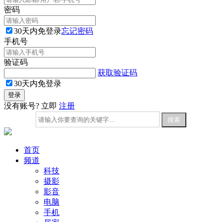
密码
30天内免登录
忘记密码
手机号
验证码
获取验证码
30天内免登录
没有账号? 立即
注册
首页
频道
科技
摄影
影音
电脑
手机