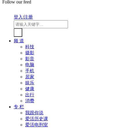
Follow our feed
登入
|
注册
频 道
科技
摄影
影音
电脑
手机
居家
娱乐
健康
出行
消费
专 栏
我跟你说
爱活历史课
爱活电刑室