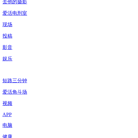
去他的摄影
爱活电刑室
现场
投稿
影音
娱乐
短路三分钟
爱活角斗场
视频
APP
电脑
健康