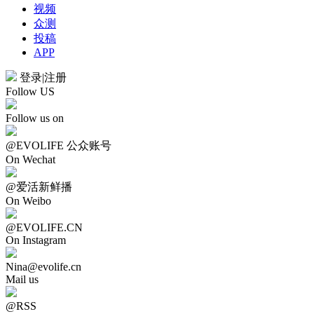
视频
众测
投稿
APP
登录
|
注册
Follow US
Follow us on
@EVOLIFE 公众账号
On Wechat
@爱活新鲜播
On Weibo
@EVOLIFE.CN
On Instagram
Nina@evolife.cn
Mail us
@RSS