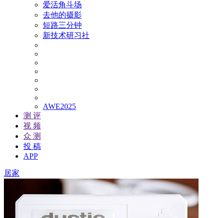
爱活角斗场
去他的摄影
短路三分钟
新技术研习社
AWE2025
测 评
视 频
众 测
投 稿
APP
居家