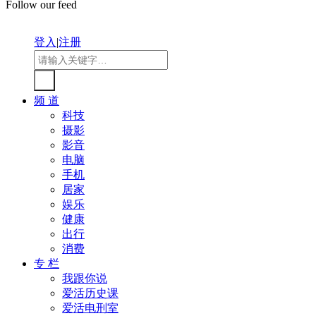
Follow our feed
登入
|
注册
频 道
科技
摄影
影音
电脑
手机
居家
娱乐
健康
出行
消费
专 栏
我跟你说
爱活历史课
爱活电刑室