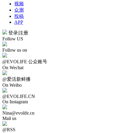
视频
众测
投稿
APP
登录
|
注册
Follow US
Follow us on
@EVOLIFE 公众账号
On Wechat
@爱活新鲜播
On Weibo
@EVOLIFE.CN
On Instagram
Nina@evolife.cn
Mail us
@RSS