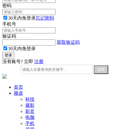
密码
30天内免登录
忘记密码
手机号
验证码
获取验证码
30天内免登录
没有账号? 立即
注册
首页
频道
科技
摄影
影音
电脑
手机