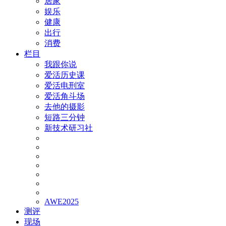
居家
娱乐
健康
出行
消费
栏目
我跟你说
爱活历史课
爱活电刑室
爱活角斗场
去他的摄影
短路三分钟
新技术研习社
AWE2025
测评
现场