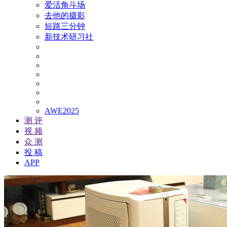
爱活角斗场
去他的摄影
短路三分钟
新技术研习社
AWE2025
测 评
视 频
众 测
投 稿
APP