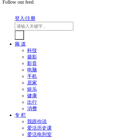
Follow our feed
登入
|
注册
频 道
科技
摄影
影音
电脑
手机
居家
娱乐
健康
出行
消费
专 栏
我跟你说
爱活历史课
爱活电刑室