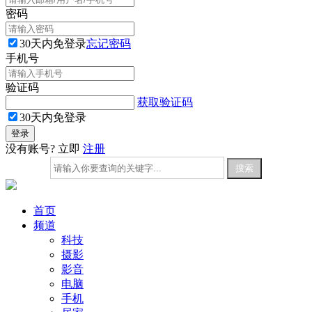
密码
30天内免登录
忘记密码
手机号
验证码
获取验证码
30天内免登录
没有账号? 立即
注册
首页
频道
科技
摄影
影音
电脑
手机