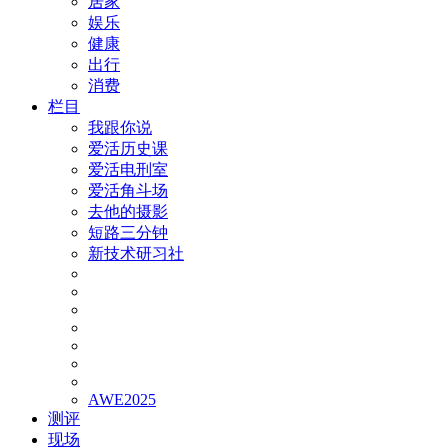
居家
娱乐
健康
出行
消费
栏目
我跟你说
爱活历史课
爱活电刑室
爱活角斗场
去他的摄影
短路三分钟
新技术研习社
AWE2025
测评
现场