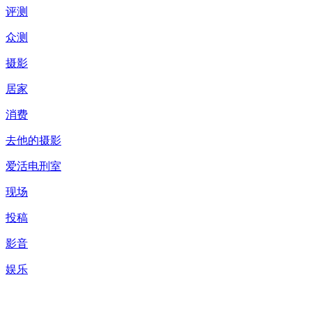
评测
众测
摄影
居家
消费
去他的摄影
爱活电刑室
现场
投稿
影音
娱乐