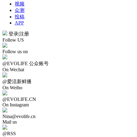
视频
众测
投稿
APP
登录
|
注册
Follow US
Follow us on
@EVOLIFE 公众账号
On Wechat
@爱活新鲜播
On Weibo
@EVOLIFE.CN
On Instagram
Nina@evolife.cn
Mail us
@RSS