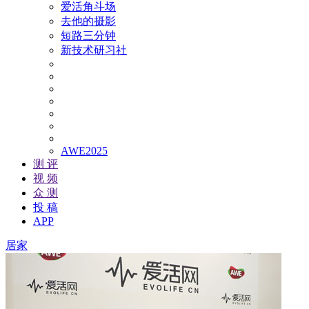
爱活角斗场
去他的摄影
短路三分钟
新技术研习社
AWE2025
测 评
视 频
众 测
投 稿
APP
居家