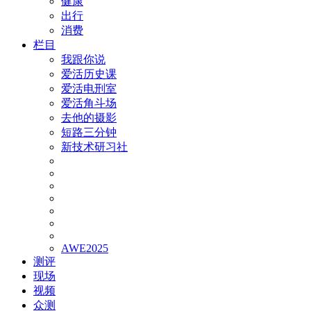
健康
出行
消费
栏目
我跟你说
爱活历史课
爱活电刑室
爱活角斗场
去他的摄影
短路三分钟
新技术研习社
AWE2025
测评
现场
视频
众测