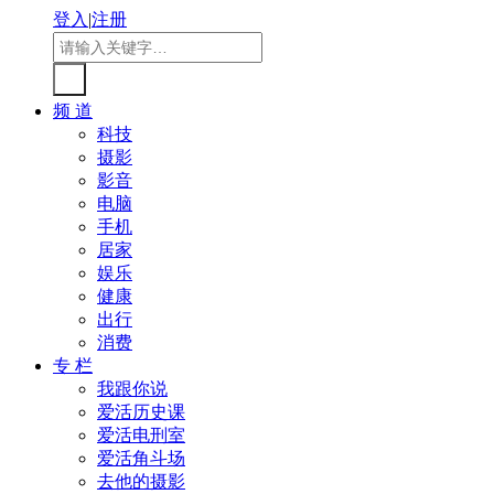
登入
|
注册
频 道
科技
摄影
影音
电脑
手机
居家
娱乐
健康
出行
消费
专 栏
我跟你说
爱活历史课
爱活电刑室
爱活角斗场
去他的摄影