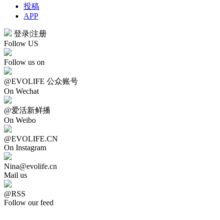
投稿
APP
登录
|
注册
Follow US
Follow us on
@EVOLIFE 公众账号
On Wechat
@爱活新鲜播
On Weibo
@EVOLIFE.CN
On Instagram
Nina@evolife.cn
Mail us
@RSS
Follow our feed