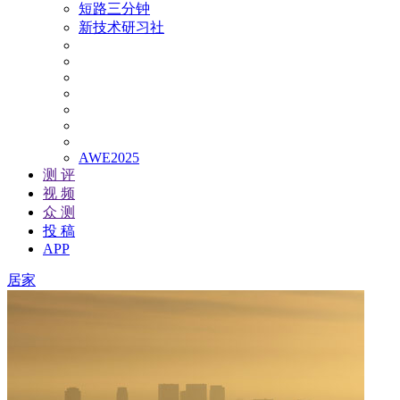
短路三分钟
新技术研习社
AWE2025
测 评
视 频
众 测
投 稿
APP
居家