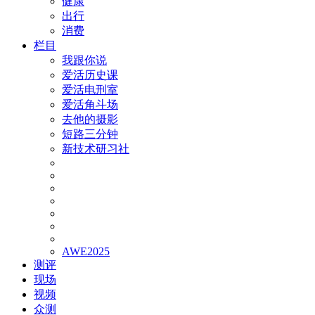
健康
出行
消费
栏目
我跟你说
爱活历史课
爱活电刑室
爱活角斗场
去他的摄影
短路三分钟
新技术研习社
AWE2025
测评
现场
视频
众测