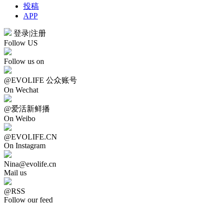
投稿
APP
登录
|
注册
Follow US
Follow us on
@EVOLIFE 公众账号
On Wechat
@爱活新鲜播
On Weibo
@EVOLIFE.CN
On Instagram
Nina@evolife.cn
Mail us
@RSS
Follow our feed