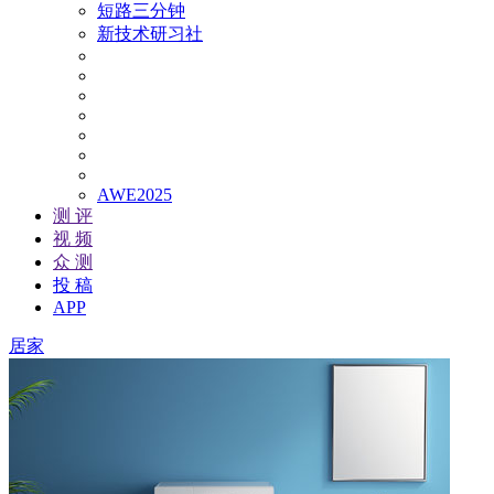
短路三分钟
新技术研习社
AWE2025
测 评
视 频
众 测
投 稿
APP
居家