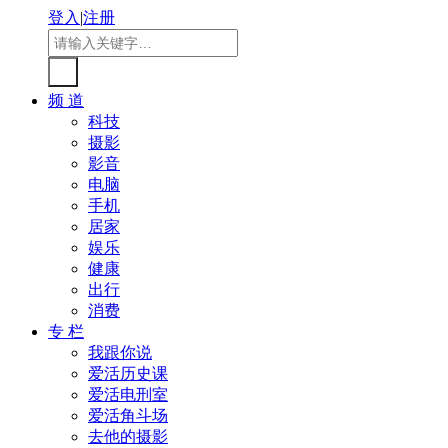
登入
|
注册
频 道
科技
摄影
影音
电脑
手机
居家
娱乐
健康
出行
消费
专 栏
我跟你说
爱活历史课
爱活电刑室
爱活角斗场
去他的摄影