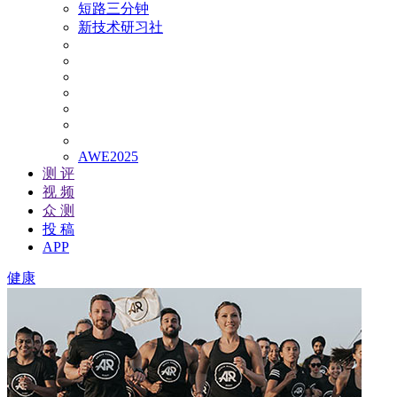
短路三分钟
新技术研习社
AWE2025
测 评
视 频
众 测
投 稿
APP
健康