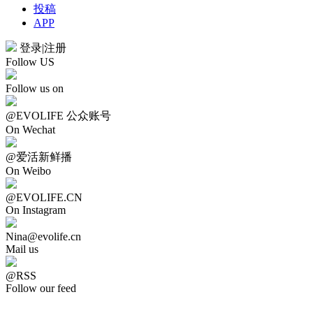
投稿
APP
登录
|
注册
Follow US
Follow us on
@EVOLIFE 公众账号
On Wechat
@爱活新鲜播
On Weibo
@EVOLIFE.CN
On Instagram
Nina@evolife.cn
Mail us
@RSS
Follow our feed