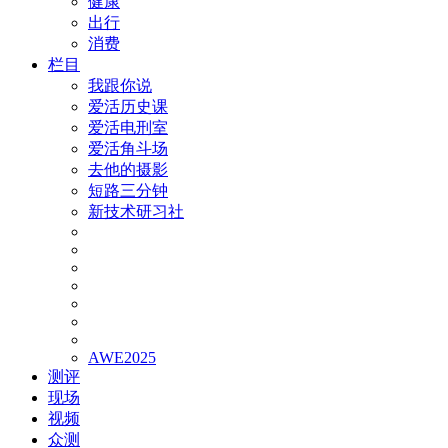
健康
出行
消费
栏目
我跟你说
爱活历史课
爱活电刑室
爱活角斗场
去他的摄影
短路三分钟
新技术研习社
AWE2025
测评
现场
视频
众测