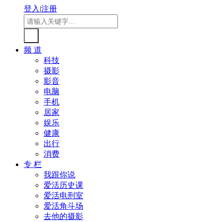
登入
|
注册
频 道
科技
摄影
影音
电脑
手机
居家
娱乐
健康
出行
消费
专 栏
我跟你说
爱活历史课
爱活电刑室
爱活角斗场
去他的摄影