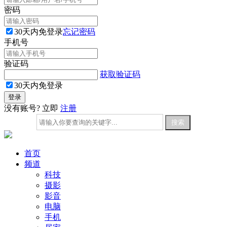
密码
30天内免登录
忘记密码
手机号
验证码
获取验证码
30天内免登录
没有账号? 立即
注册
首页
频道
科技
摄影
影音
电脑
手机