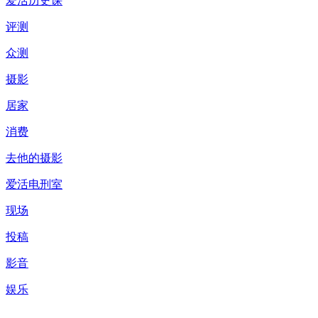
爱活历史课
评测
众测
摄影
居家
消费
去他的摄影
爱活电刑室
现场
投稿
影音
娱乐