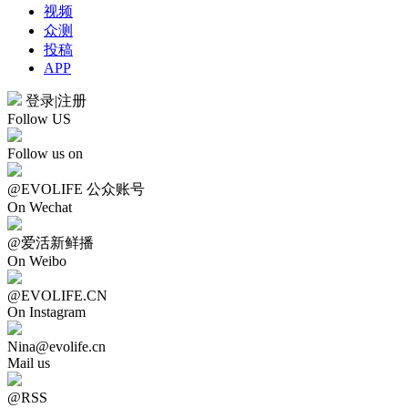
视频
众测
投稿
APP
登录
|
注册
Follow US
Follow us on
@EVOLIFE 公众账号
On Wechat
@爱活新鲜播
On Weibo
@EVOLIFE.CN
On Instagram
Nina@evolife.cn
Mail us
@RSS