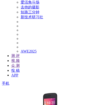
爱活角斗场
去他的摄影
短路三分钟
新技术研习社
AWE2025
测 评
视 频
众 测
投 稿
APP
手机