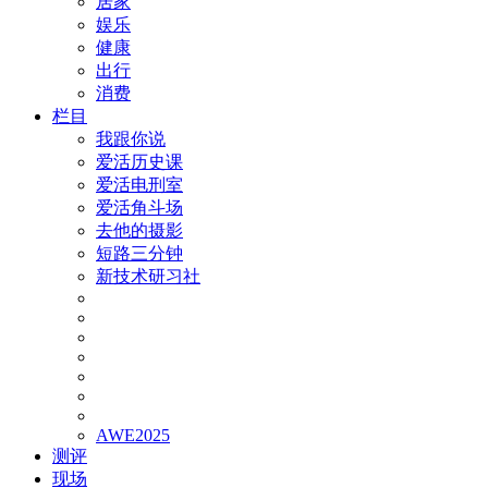
居家
娱乐
健康
出行
消费
栏目
我跟你说
爱活历史课
爱活电刑室
爱活角斗场
去他的摄影
短路三分钟
新技术研习社
AWE2025
测评
现场