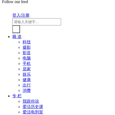
Follow our feed
登入
|
注册
频 道
科技
摄影
影音
电脑
手机
居家
娱乐
健康
出行
消费
专 栏
我跟你说
爱活历史课
爱活电刑室