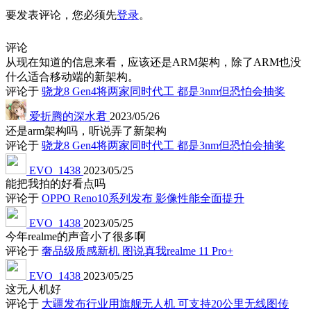
要发表评论，您必须先
登录
。
评论
从现在知道的信息来看，应该还是ARM架构，除了ARM也没
什么适合移动端的新架构。
评论于
骁龙8 Gen4将两家同时代工 都是3nm但恐怕会抽奖
爱折腾的深水君
2023/05/26
还是arm架构吗，听说弄了新架构
评论于
骁龙8 Gen4将两家同时代工 都是3nm但恐怕会抽奖
EVO_1438
2023/05/25
能把我拍的好看点吗
评论于
OPPO Reno10系列发布 影像性能全面提升
EVO_1438
2023/05/25
今年realme的声音小了很多啊
评论于
奢品级质感新机 图说真我realme 11 Pro+
EVO_1438
2023/05/25
这无人机好
评论于
大疆发布行业用旗舰无人机 可支持20公里无线图传