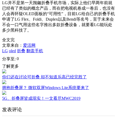
LG并不是第一天觊觎折叠手机市场，实际上他们早两年前就
已经有了类似的概念产品，而在把电视机卷成一卷后，也没有
人会再怀疑OLED面板的“可用性”，目前LG给自己的折叠手机
申请了LG Flex、Foldi、Duplex以及Bendi等名号，至于未来会
不会一口气用这些名字推出多款折叠设备，就要看LG能玩处
多少黑科技了。
全文完
文章来自：
爱活网
LG
oled
折叠
翻盖手机
0
分享至:
了解更多
你们还在讨论可折叠 却不知道乐高已经完胜了
拥抱折叠屏？ 微软双屏Windows Lite系统要来了
5G、折叠屏皆成现实！一文看尽MWC2019
发表评论