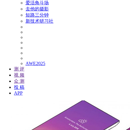
爱活角斗场
去他的摄影
短路三分钟
新技术研习社
AWE2025
测 评
视 频
众 测
投 稿
APP