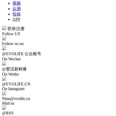
视频
众测
投稿
APP
登录
|
注册
Follow US
Follow us on
@EVOLIFE 公众账号
On Wechat
@爱活新鲜播
On Weibo
@EVOLIFE.CN
On Instagram
Nina@evolife.cn
Mail us
@RSS