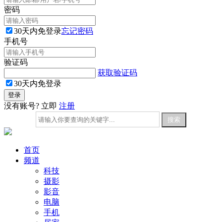
密码
30天内免登录
忘记密码
手机号
验证码
获取验证码
30天内免登录
没有账号? 立即
注册
首页
频道
科技
摄影
影音
电脑
手机