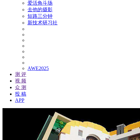
爱活角斗场
去他的摄影
短路三分钟
新技术研习社
AWE2025
测 评
视 频
众 测
投 稿
APP