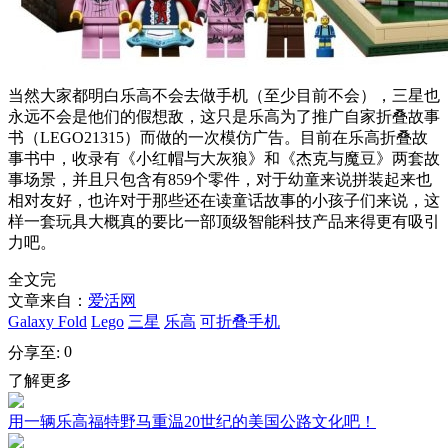
当然大家都明白乐高不会去做手机（至少目前不会），三星也
永远不会是他们的假想敌，这只是乐高为了推广自家折叠故事
书（LEGO21315）而做的一次模仿广告。目前在乐高折叠故
事书中，收录有《小红帽与大灰狼》和《杰克与魔豆》两套故
事场景，并且只包含有859个零件，对于幼童来说拼装起来也
相对友好，也许对于那些还在读童话故事的小孩子们来说，这
样一套玩具大概真的要比一部顶级智能科技产品来得更有吸引
力吧。
全文完
文章来自：
爱活网
Galaxy Fold
Lego
三星
乐高
可折叠手机
0
分享至:
了解更多
用一辆乐高福特野马重温20世纪的美国公路文化吧！