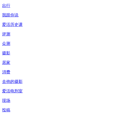
出行
我跟你说
爱活历史课
评测
众测
摄影
居家
消费
去他的摄影
爱活电刑室
现场
投稿