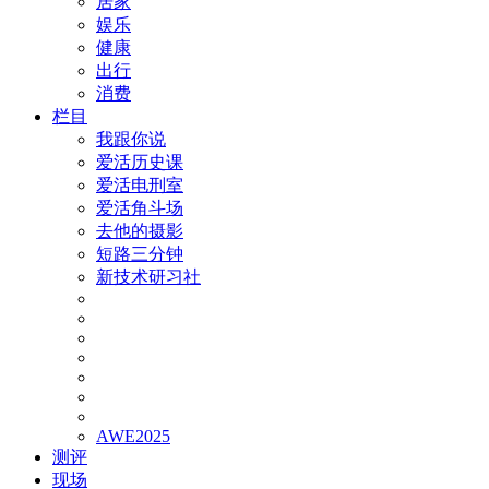
居家
娱乐
健康
出行
消费
栏目
我跟你说
爱活历史课
爱活电刑室
爱活角斗场
去他的摄影
短路三分钟
新技术研习社
AWE2025
测评
现场