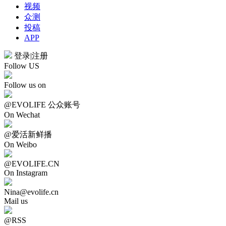
视频
众测
投稿
APP
登录
|
注册
Follow US
Follow us on
@EVOLIFE 公众账号
On Wechat
@爱活新鲜播
On Weibo
@EVOLIFE.CN
On Instagram
Nina@evolife.cn
Mail us
@RSS