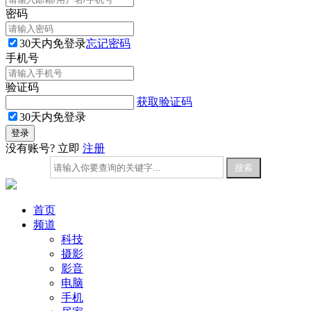
密码
30天内免登录
忘记密码
手机号
验证码
获取验证码
30天内免登录
没有账号? 立即
注册
首页
频道
科技
摄影
影音
电脑
手机