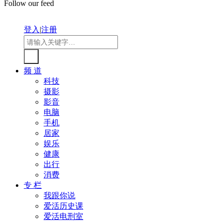
Follow our feed
登入
|
注册
频 道
科技
摄影
影音
电脑
手机
居家
娱乐
健康
出行
消费
专 栏
我跟你说
爱活历史课
爱活电刑室