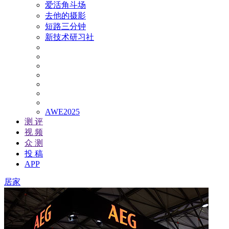
爱活角斗场
去他的摄影
短路三分钟
新技术研习社
AWE2025
测 评
视 频
众 测
投 稿
APP
居家