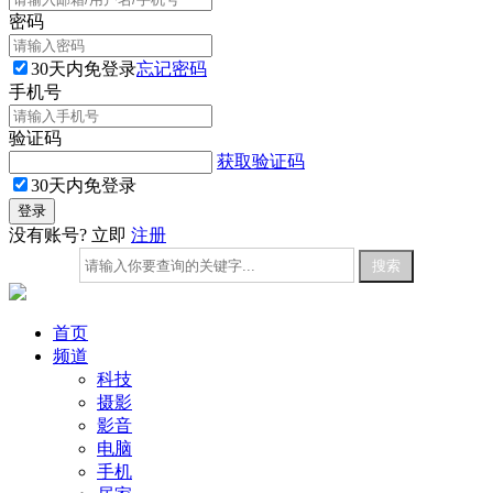
密码
30天内免登录
忘记密码
手机号
验证码
获取验证码
30天内免登录
没有账号? 立即
注册
首页
频道
科技
摄影
影音
电脑
手机