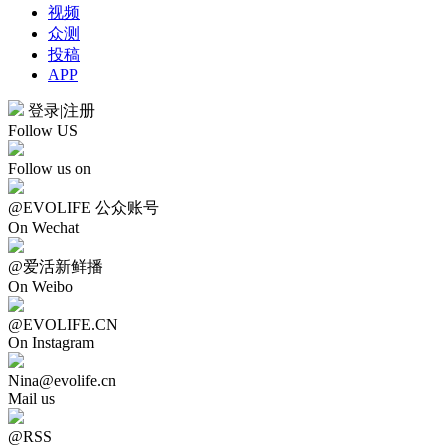
视频
众测
投稿
APP
登录
|
注册
Follow US
Follow us on
@EVOLIFE 公众账号
On Wechat
@爱活新鲜播
On Weibo
@EVOLIFE.CN
On Instagram
Nina@evolife.cn
Mail us
@RSS