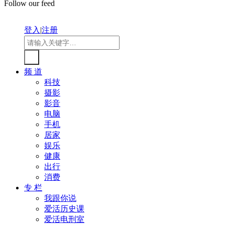
Follow our feed
登入
|
注册
频 道
科技
摄影
影音
电脑
手机
居家
娱乐
健康
出行
消费
专 栏
我跟你说
爱活历史课
爱活电刑室