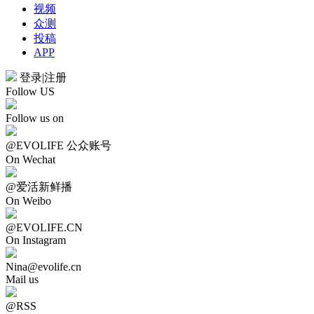
视频
众测
投稿
APP
登录
|
注册
Follow US
Follow us on
@EVOLIFE 公众账号
On Wechat
@爱活新鲜播
On Weibo
@EVOLIFE.CN
On Instagram
Nina@evolife.cn
Mail us
@RSS