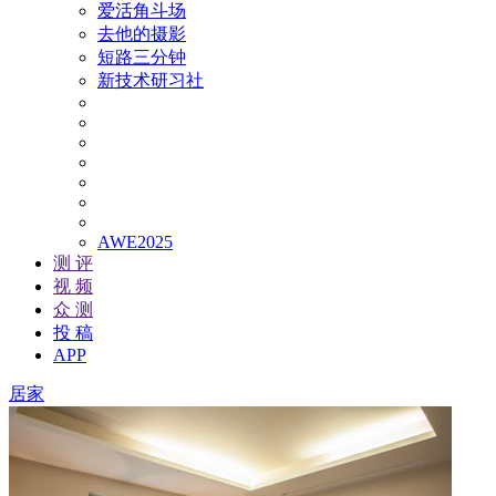
爱活角斗场
去他的摄影
短路三分钟
新技术研习社
AWE2025
测 评
视 频
众 测
投 稿
APP
居家