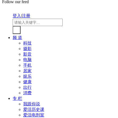
Follow our feed
登入
|
注册
频 道
科技
摄影
影音
电脑
手机
居家
娱乐
健康
出行
消费
专 栏
我跟你说
爱活历史课
爱活电刑室