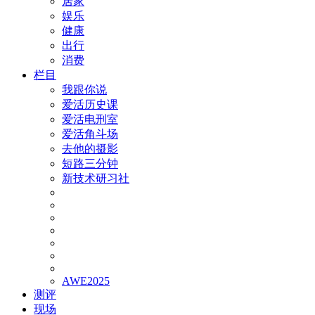
居家
娱乐
健康
出行
消费
栏目
我跟你说
爱活历史课
爱活电刑室
爱活角斗场
去他的摄影
短路三分钟
新技术研习社
AWE2025
测评
现场